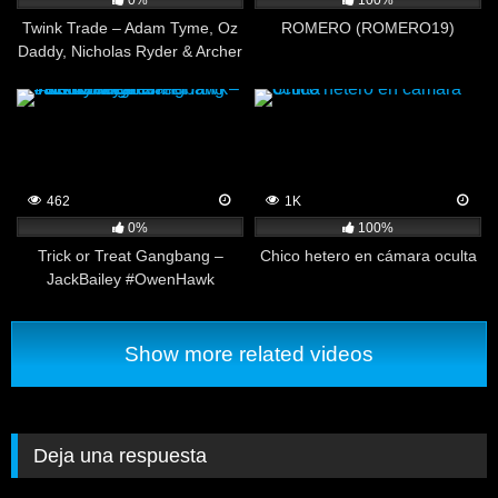
0%
100%
Twink Trade – Adam Tyme, Oz
ROMERO (ROMERO19)
Daddy, Nicholas Ryder & Archer
Black
462
1K
0%
100%
Trick or Treat Gangbang –
Chico hetero en cámara oculta
JackBailey #OwenHawk
#11inchking #RickGonzales
#CockWingInarmer
#NerdyAdam –
Show more related videos
Deja una respuesta