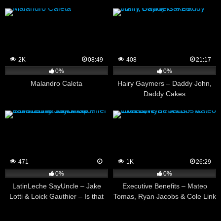
2K
08:49
408
21:17
0%
0%
Malandro Caleta
Hairy Gaymers – Daddy John,
Daddy Cakes
471
1K
26:29
0%
0%
LatinLeche SayUncle – Jake
Executive Benefits – Mateo
Lotti & Loick Gauthier – Is that
Tomas, Ryan Jacobs & Cole Link
my Jockstrap