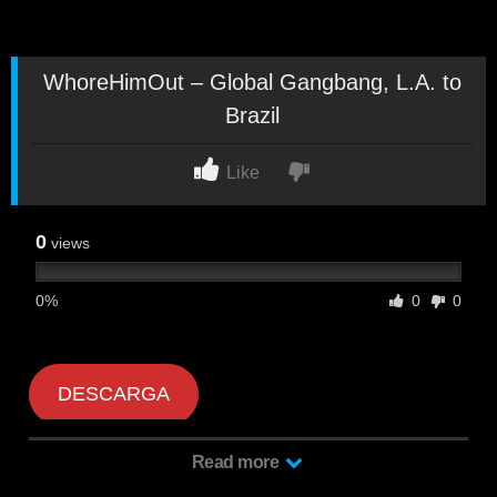
WhoreHimOut – Global Gangbang, L.A. to
Brazil
Like
0
views
0%
0
0
DESCARGA
Read more