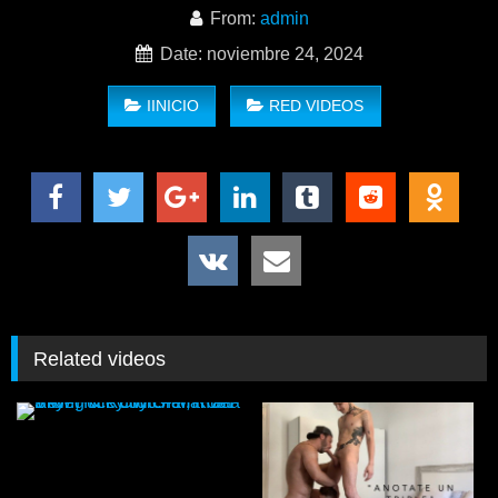
WhoreHimOut – Global Gangbang, L.A. to Brazil
From:
admin
Date: noviembre 24, 2024
IINICIO
RED VIDEOS
Related videos