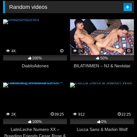
Random videos
4K
2K
100%
50%
DiabloAdones
BILATINMEN – NJ & Nextstar
2K
39:25
912
22:25
100%
0%
LatinLeche Numero XX –
Lucca Sans & Markin Wolf
Breeding Friends Cesar Rose &