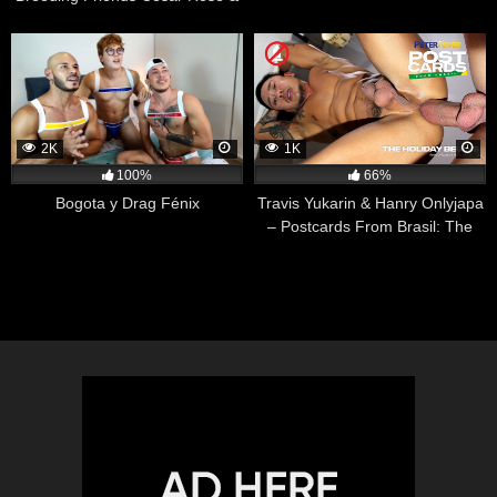
Franco Sins
2K
1K
100%
66%
Bogota y Drag Fénix
Travis Yukarin & Hanry Onlyjapa
– Postcards From Brasil: The
Holiday Begins