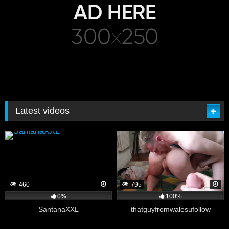
Latest videos
460
795
0%
100%
SantanaXXL
thatguyfromwalesufollow