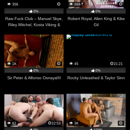
356
988
0%
0%
Raw Fuck Club – Manuel Skye,
Robert Royal, Allen King & Kike
Riley Mitchel, Kosta Viking &
Gil
Rudy Gram Part 1
1K
45
21:21
0%
0%
Sir Peter & Alfonso Osnaya￼
Rocky Unleashed & Taylor Sinn
62
22:53
3K