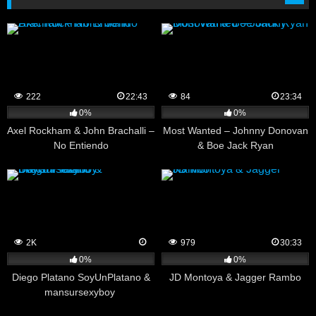
222
22:43
84
23:34
0%
0%
Axel Rockham & John Brachalli –
Most Wanted – Johnny Donovan
No Entiendo
& Boe Jack Ryan
2K
979
30:33
0%
0%
Diego Platano SoyUnPlatano &
JD Montoya & Jagger Rambo
mansursexyboy