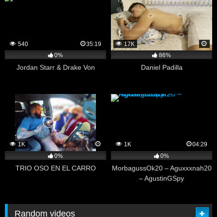
540
35:19
17K
0%
86%
Jordan Starr & Drake Von
Daniel Padilla
1K
1K
04:29
0%
0%
TRIO OSO EN EL CARRO
MorbagussOk20 – Aguxxxnah20
– AgustinGSpy
Random videos