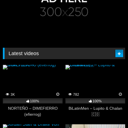
Latest videos
3K
782
100%
100%
NORTEÑO – DIMEFIERRO
BiLatinMen – Lupito & Chalan
(efierrog)
🇨🇴