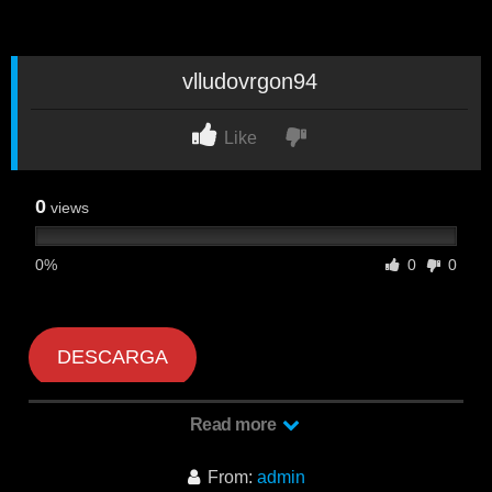
vlludovrgon94
Like
0
views
0%
0
0
DESCARGA
Read more
vlludovrgon94
From:
admin