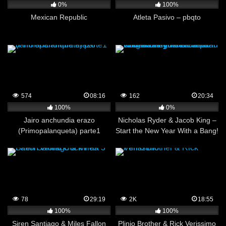
0%
100%
Mexican Republic
Atleta Pasivo – pbqto
574
08:16
162
20:34
100%
0%
Jairo anchundia erazo
Nicholas Ryder & Jacob King –
(Primopalanqueta) parte1
Start the New Year With a Bang!
Wear Red Underwear to Get
Pounded by Your Stepdad
78
29:19
2K
18:55
100%
100%
Siren Santiago & Miles Fallon
Plinio Brother & Rick Verissimo