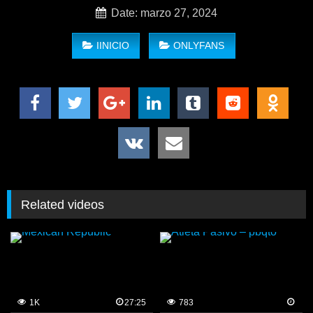
Date: marzo 27, 2024
IINICIO
ONLYFANS
Related videos
1K
27:25
783