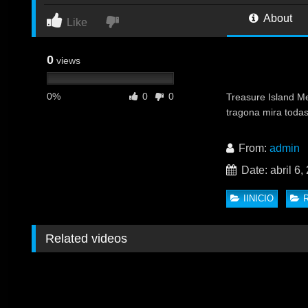
About
Like
0
views
0%
0
0
Treasure Island M
tragona mira toda
From:
admin
Date: abril 6,
IINICIO
Related videos