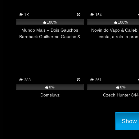
1K
154
100%
100%
Mundo Mais – Dois Gauchos
Novin do Vapo & Calleb 
Bareback Guilherme Gaucho &
conta, a rola ta pron
Jerri Gomes
283
361
0%
0%
Domsluvz
Czech Hunter 844
Show m