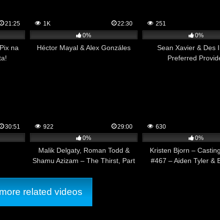
21:25
1K
22:30
251
0%
0%
Pix na
Héctor Mayal & Alex Gonzáles
Sean Xavier & Des I
ta!
Preferred Provid
30:51
922
29:00
630
0%
0%
Malik Delgaty, Roman Todd &
Kristen Bjorn – Casti
Shamu Azizam – The Thirst, Part
#467 – Aiden Tyler & 
3
Prince
ore related videos