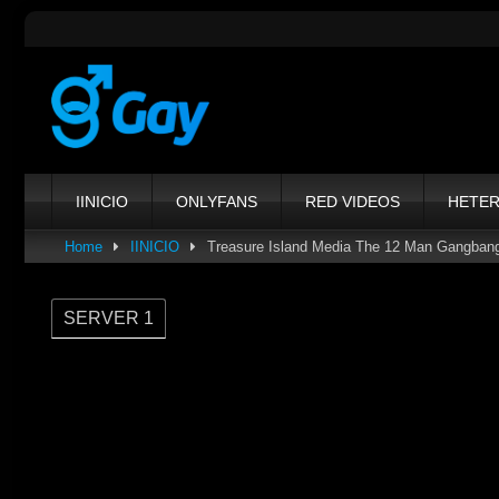
Skip
to
content
IINICIO
ONLYFANS
RED VIDEOS
HETE
Home
IINICIO
Treasure Island Media The 12 Man Gangban
SERVER 1