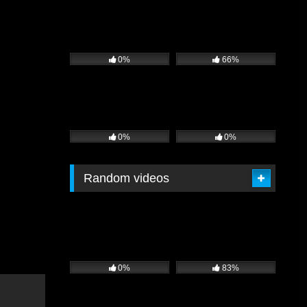
0%
66%
0%
0%
Random videos
0%
83%