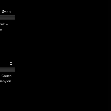
44:41
rez –
er
ng Couch
Babylon