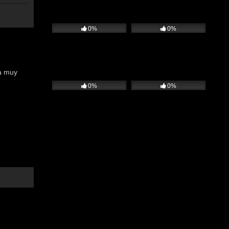
0%
0%
a muy
0%
0%