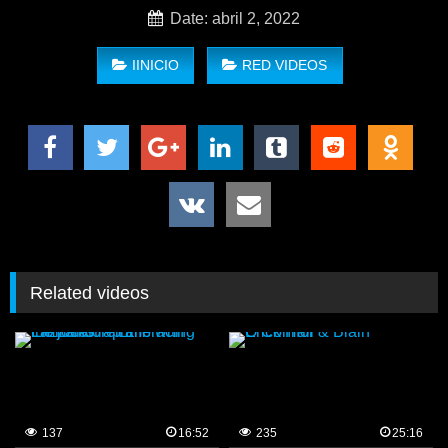
Date: abril 2, 2022
IINICIO
RED VIDEOS
Related videos
137
16:52
235
25:16