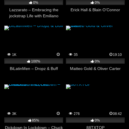
0%
0%
Lazzarato – Embracing the
Erick Hall & Blain O’Connor
jockstrap Life with Emiliano
Terra
1K
35
19:10
100%
0%
BiLatinMen – Dropz & Buff
Matteo Gold & Oliver Carter
3K
276
08:42
85%
0%
Dickdown In Lockdown – Chuck
88TXTOP