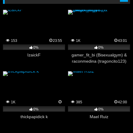
153
23:55
1K
43:01
0%
0%
IzaickF
gamer_fit_bi (Bisexualgym) &
raconmedina (tragoncito123)
1K
385
42:00
0%
0%
thickpapidick k
Mael Ruiz