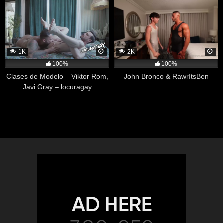
1K
2K
100%
100%
Clases de Modelo – Viktor Rom,
John Bronco & RawrItsBen
Javi Gray – locuragay