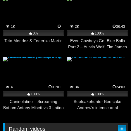
1K
2K
36:43
0%
100%
Teto Mendez & Federixo Martin
Even Cowboys Get Blue Balls
Part 2 – Austin Wolf, Tim James
411
31:01
3K
24:03
100%
100%
Caninolatino – Screaming
Beefcakehunter Beefcake
Bottom Antony Misett vs 3 Latino
Andrew’s intense anal
Power XL Tops
Random videos