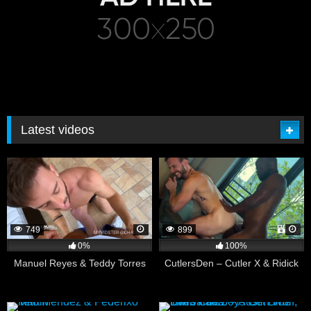
Latest videos
749
899
0%
100%
Manuel Reyes & Teddy Torres
CutlersDen – Cutler X & Ridick