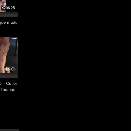
06:25
ique mudu
 – Cutler
n Thomas