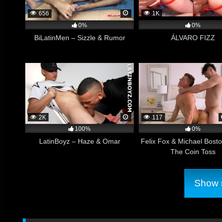
656
1K
0%
0%
TimTales – Deminh
BiLatinMen – Sizzle & Rumor
ÁLVARO FIZZ
2K
117
100%
0%
LatinBoyz – Haze & Omar
Felix Fox & Michael Bosto
The Coin Toss
Show m