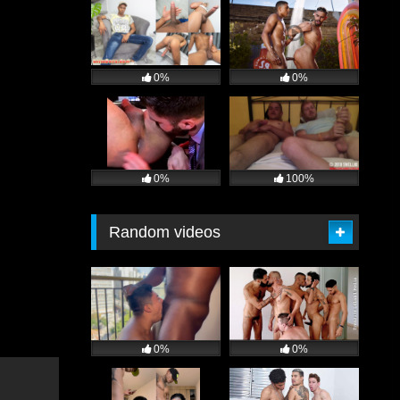
0%
0%
0%
100%
Random videos
0%
0%