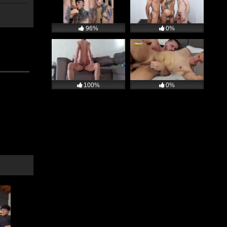
96%
0%
100%
0%