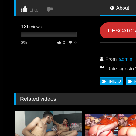
About
Like
126
views
DESCARG
0%
0
0
From:
admin
Date: agosto 
IINICIO
Related videos