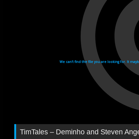
TimTales – Deminho and Steven Ang