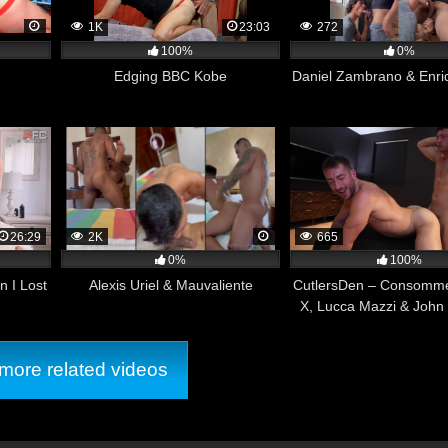
1K
23:03
272
100%
0%
o and Steven Angel
Edging BBC Kobe
Daniel Zambrano & Enr
26:29
2K
665
0%
100%
n I Lost
Alexis Uriel & Mauvaliente
CutlersDen – Consommé
X, Lucca Mazzi & Joh
ore related videos