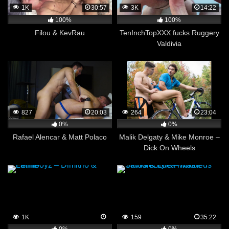
1K
30:57
3K
14:22
100%
100%
Filou & KevRau
TenInchTopXXX fucks Ruggery
Valdivia
827
20:03
264
23:04
0%
0%
Rafael Alencar & Matt Polaco
Malik Delgaty & Mike Monroe –
Dick On Wheels
1K
159
35:22