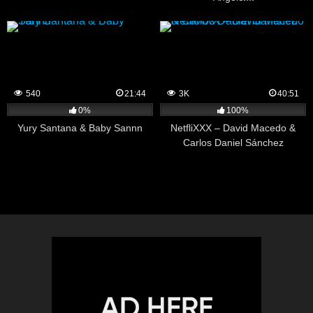
540
21:44
3K
40:51
0%
100%
Yury Santana & Baby Sannn
NetfliXXX – David Macedo &
Carlos Daniel Sánchez