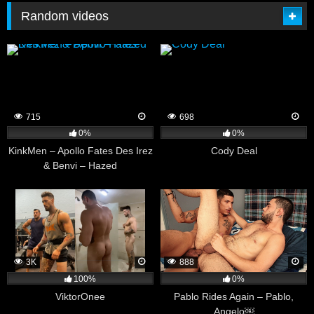
Random videos
715
698
0%
0%
KinkMen – Apollo Fates Des Irez
Cody Deal
& Benvi – Hazed
3K
888
100%
0%
ViktorOnee
Pablo Rides Again – Pablo,
Angelo￼