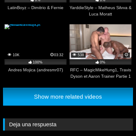
0%
0%
LatinBoyz – Dimitrio & Fernie
YarddieStyle – Matheus Silvva &
Luca Moratt
10K
03:32
538
100%
0%
Andres Mojica (andresmr07)
RFC – MagicMikeHung1, Travis
Dyson et Aaron Trainer Partie 1
Show more related videos
Deja una respuesta