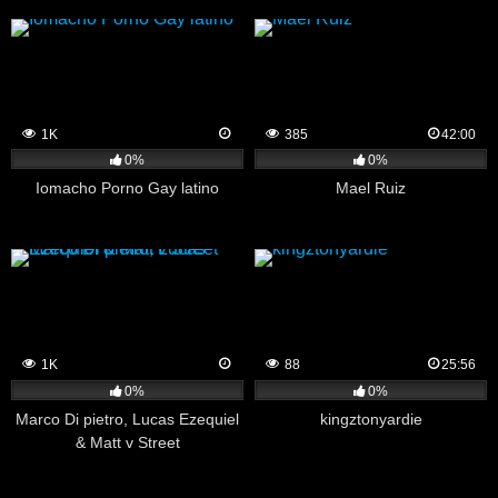
1K
385
42:00
0%
0%
Iomacho Porno Gay latino
Mael Ruiz
1K
88
25:56
0%
0%
Marco Di pietro, Lucas Ezequiel
kingztonyardie
& Matt v Street