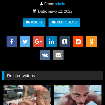
From:
admin
Date: mayo 12, 2022
IINICIO
RED VIDEOS
un video nuevo de PRIDESTUDIOS This Is Our Little Secret –
Musclebear Montreal & Darron Bluu el padrastro quiere jugar
con su hijastro
Related videos