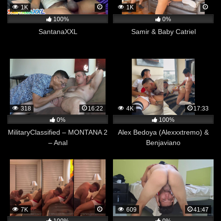
1K
1K
100%
0%
SantanaXXL
Samir & Baby Catriel
318
16:22
4K
17:33
0%
100%
MilitaryClassified – MONTANA 2
Alex Bedoya (Alexxxtremo) &
– Anal
Benjaviano
7K
609
41:47