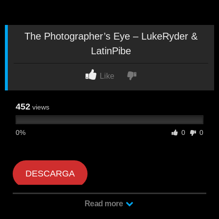
The Photographer’s Eye – LukeRyder &
LatinPibe
Like
452
views
0%
0
0
DESCARGA
Read more