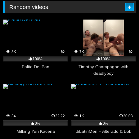
Random videos
8K
7K
100%
100%
Palito Del Pan
Timothy Champagne with
deadlyboy
34
22:22
1K
20:03
0%
0%
Milking Yuri Kacena
BiLatinMen – Alterado & Bob