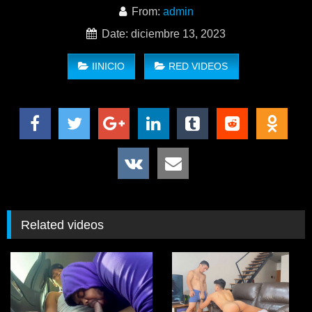
From:
admin
Date: diciembre 13, 2023
IINICIO
RED VIDEOS
The Photographer’s Eye – LukeRyder & LatinPibe
Related videos