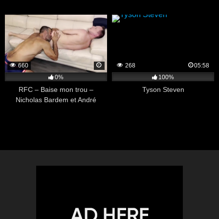
660
268
05:58
0%
100%
RFC – Baise mon trou –
Tyson Steven
Nicholas Bardem et André
Cruise