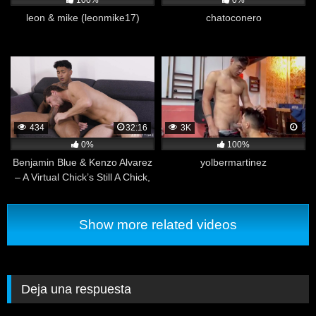
100%
0%
leon & mike (leonmike17)
chatoconero
434
32:16
3K
0%
100%
Benjamin Blue & Kenzo Alvarez
yolbermartinez
– A Virtual Chick’s Still A Chick,
Y’Know
Show more related videos
Deja una respuesta