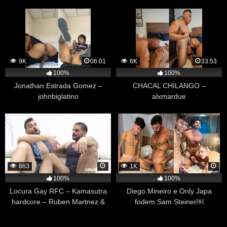
9K
06:01
6K
33:53
100%
100%
Jonathan Estrada Gomez –
CHACAL CHILANGO –
johnbiglatino
alxmardue
863
1K
100%
100%
Locura Gay RFC – Kamasutra
Diego Mineiro e Only Japa
hardcore – Ruben Martnez &
fodem Sam Steiner￼
Brako Iriarte