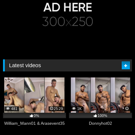
Latest videos
481
25:29
1K
0%
100%
William_Mann01 & Arasevent35
Donnyhot02