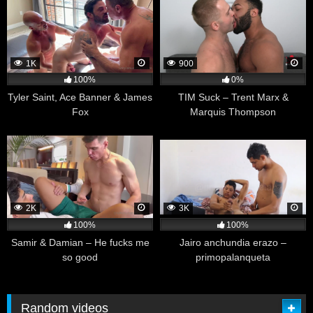
1K
900
100%
0%
Tyler Saint, Ace Banner & James
TIM Suck – Trent Marx &
Fox
Marquis Thompson
2K
3K
100%
100%
Samir & Damian – He fucks me
Jairo anchundia erazo –
so good
primopalanqueta
Random videos