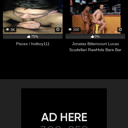
3K
200
75%
0%
Pisces / hotboy111
Jonatas Bittencourt Lucas
Scudellari RawHole Bare Bar
Buds Part 1