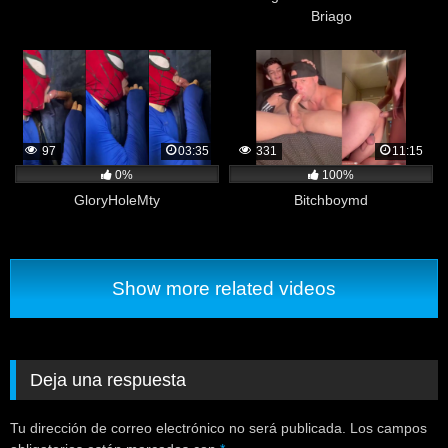
Briago
97
03:35
331
11:15
0%
100%
GloryHoleMty
Bitchboymd
Show more related videos
Deja una respuesta
Tu dirección de correo electrónico no será publicada.
Los campos