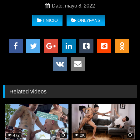
Date: mayo 8, 2022
IINICIO
ONLYFANS
Slop Top – Alex Andrews & Fitness Papi no te pierdas a
fitnesspapi dando una buena mamada a este joven activo
hasta hacerlo correr
Related videos
472
2K