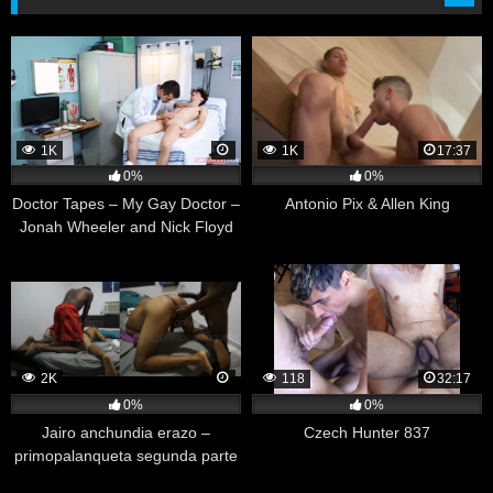
1K
1K
17:37
0%
0%
Doctor Tapes – My Gay Doctor –
Antonio Pix & Allen King
Jonah Wheeler and Nick Floyd
2K
118
32:17
0%
0%
Jairo anchundia erazo –
Czech Hunter 837
primopalanqueta segunda parte
en santa marta