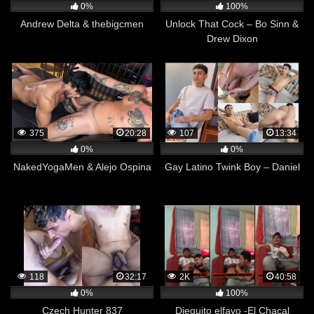
0%
100%
Andrew Delta & thebigcmen
Unlock That Cock – Bo Sinn &
Drew Dixon
375
20:28
107
13:34
0%
0%
NakedYogaMen & Alejo Ospina
Gay Latino Twink Boy – Daniel
118
32:17
2K
40:58
0%
100%
Czech Hunter 837
Dieguito elfavo -El Chacal