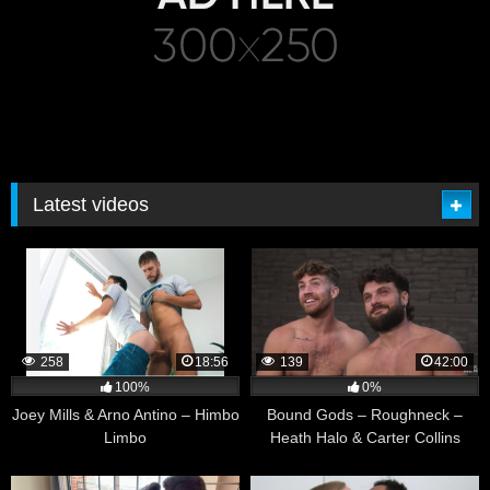
Latest videos
258
18:56
139
42:00
100%
0%
Joey Mills & Arno Antino – Himbo
Bound Gods – Roughneck –
Limbo
Heath Halo & Carter Collins