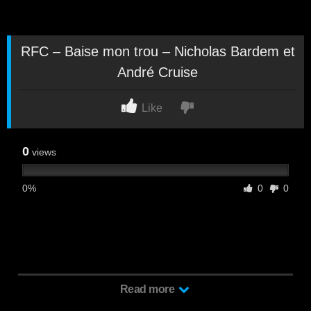
RFC – Baise mon trou – Nicholas Bardem et
André Cruise
Like
0
views
0%
0
0
RFC – Baise mon trou – Nicholas Bardem et André Cruise no
Read more
te pierdas ha este macho peludo cogiendo al pasivo blanco en
el sofá dándole duro