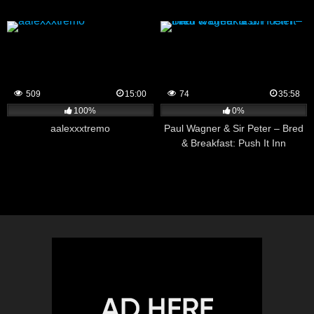
509
15:00
74
35:58
100%
0%
aalexxxtremo
Paul Wagner & Sir Peter – Bred
& Breakfast: Push It Inn