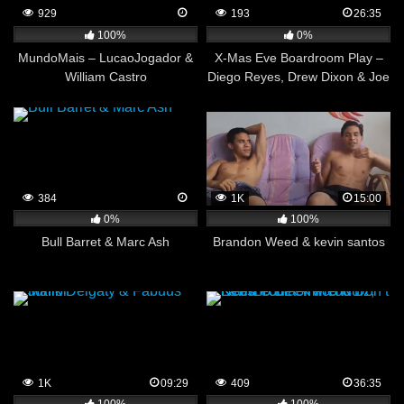
929
193
26:35
100%
0%
MundoMais – LucaoJogador &
X-Mas Eve Boardroom Play –
William Castro
Diego Reyes, Drew Dixon & Joe
Gillis , Sir PeterX
384
1K
15:00
0%
100%
Bull Barret & Marc Ash
Brandon Weed & kevin santos
1K
09:29
409
36:35