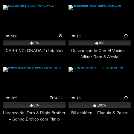
566
1K
0%
0%
CARRINCLONADA 2 (Tetatita)
Descansando Con El Vecino –
Viktor Rom & Alexie
265
24:32
1K
0%
100%
Lorenzo del Toro & Plinio Brother
BiLatinMen – Flaquin & Pajaro
– Sonho Erótico com Plínio