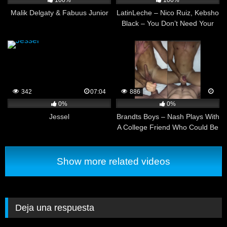
100%
100%
Malik Delgaty & Fabuus Junior
LatinLeche – Nico Ruiz, Kebsho
Black – You Don’t Need Your
Girlfriend
342
07:04
886
0%
0%
Jessel
Brandts Boys – Nash Plays With
A College Friend Who Could Be
His Twin (Nash)
Show more related videos
Deja una respuesta