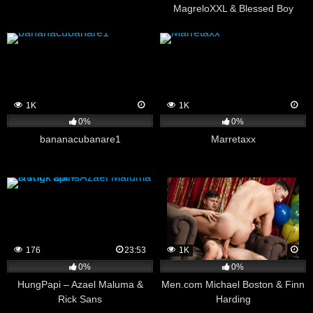
MagreloXXL & Blessed Boy
1K
1K
0%
0%
bananacubanare1
Marretaxx
176
23:53
1K
0%
0%
HungPapi – Azael Maluma &
Men.com Michael Boston & Finn
Rick Sans
Harding