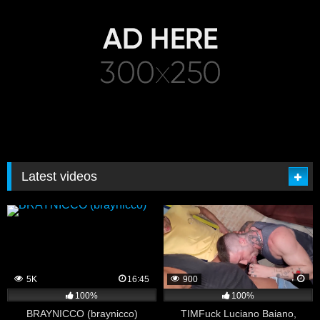
Latest videos
5K
16:45
900
100%
100%
BRAYNICCO (braynicco)
TIMFuck Luciano Baiano,