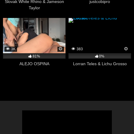
Slovak White Rhino & Jameson
justcobipro
Taylor
3K
383
81%
0%
ALEJO OSPINA
Lorran Teles & Lichu Grosso