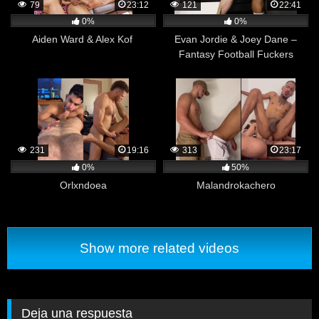
79
23:12
121
22:41
0%
0%
Aiden Ward & Alex Kof
Evan Jordie & Joey Dane –
Fantasy Football Fuckers
231
19:16
313
23:17
0%
50%
Orlxndoea
Malandrokachero
Show more related videos
Deja una respuesta