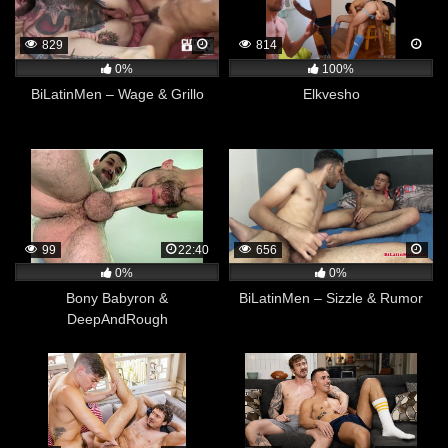
829
814
0%
100%
BiLatinMen – Wage & Grillo
Elkvesho
99
22:40
656
0%
0%
Bony Babyron &
BiLatinMen – Sizzle & Rumor
DeepAndRough