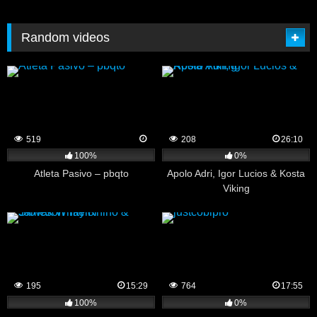
Random videos
519
208
26:10
100%
0%
Atleta Pasivo – pbqto
Apolo Adri, Igor Lucios & Kosta
Viking
195
15:29
764
17:55
100%
0%