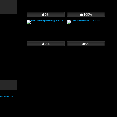
0%
100%
ic mira
0%
0%