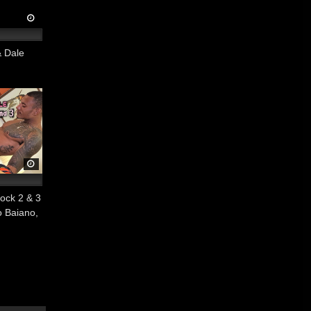
& Dale
Cock 2 & 3
 Baiano,