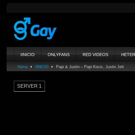
Skip
to
content
IINICIO
ONLYFANS
RED VIDEOS
HETE
Home
IINICIO
Papi & Justin – Papi Kocic, Justin Jett
SERVER 1