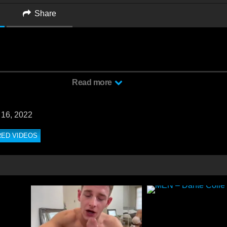
Share
pi Kocic, Justin Jett a todos nos encanta este macho activo de papi koc
Read more
el pasivo justin jett en las escaleras
 16, 2022
RED VIDEOS