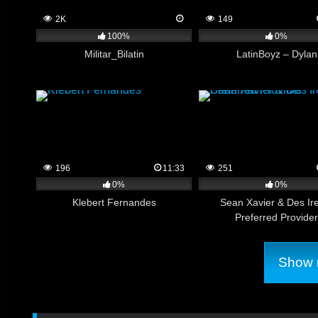
2K
149
100%
0%
Militar_Bilatin
LatinBoyz – Dylan
196
11:33
251
0%
0%
Klebert Fernandes
Sean Xavier & Des Ir
Preferred Provider
Show m