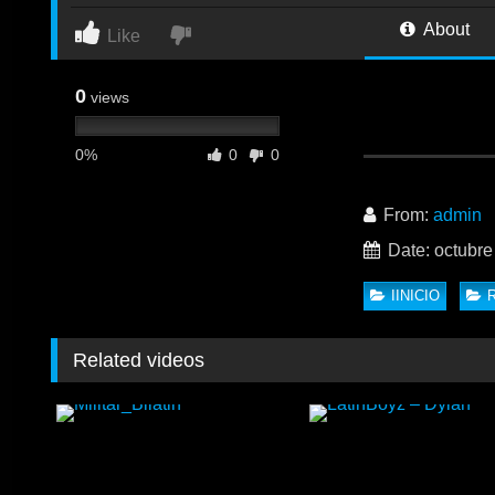
About
Like
0
views
0%
0
0
Papi & Justin – Pa
como coge el culo d
From:
admin
Date: octubre
IINICIO
Related videos