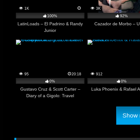
1K
3K
100%
92%
LatinLoads – El Padrino & Randy
Cazador de Morbo – Ur
Junior
95
20:18
912
0%
0%
Gustavo Cruz & Scott Carter –
Luka Phoenix & Rafael A
Diary of a Gigolo: Travel
Companion
Show m