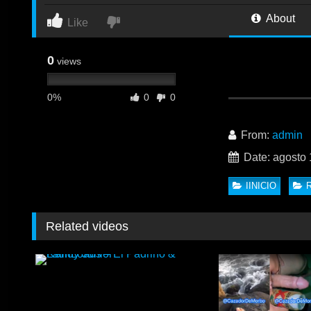
About
Like
0
views
0%
0
0
NoirMale – Deep D
buena cogida de e
From:
admin
Date: agosto 
IINICIO
Related videos