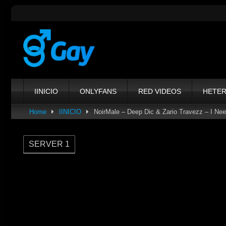
Skip
to
content
IINICIO
ONLYFANS
RED VIDEOS
HETE
Home
IINICIO
NoirMale – Deep Dic & Zario Travezz – I Ne
SERVER 1