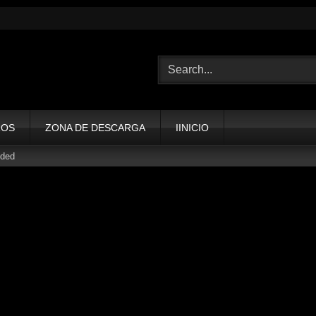
ROS
ZONA DE DESCARGA
IINICIO
eded