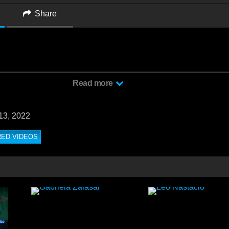
Share
ic & Zario Travezz – I Needed no te pierdas un masaje que termina c
Read more
ste macho negro a este pasivo
13, 2022
RED VIDEOS