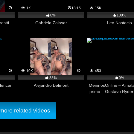
1K
18:15
15K
0%
100%
estti
Gabriela Zalasar
Leo Nastacio
10K
453
88%
0%
lencar
Alejandro Belmont
MeninosOnline – A mal
primo – Gustavo Ryder
Ferrari
ore related videos