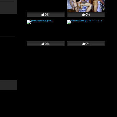
0%
0%
on una
0%
0%