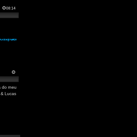
08:14
a do meu
 & Lucas