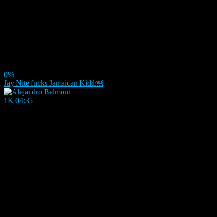
0%
Jay Nite fucks Jamaican Kidd￼
1K
04:35