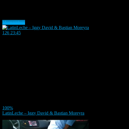
Latest videos
More videos
126
23:45
100%
LatinLeche – Iggy David & Bastian Moreyra