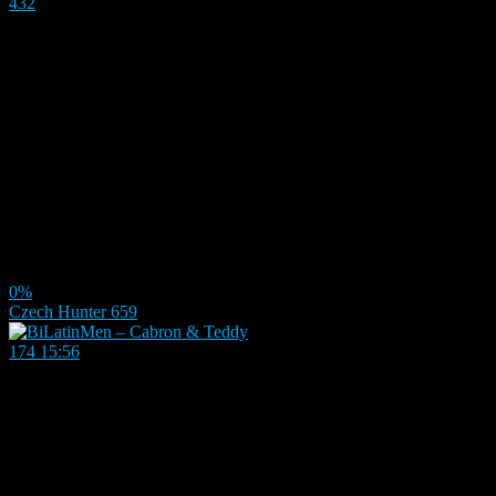
432
0%
Czech Hunter 659
174
15:56