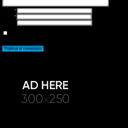
Name
*
Email
*
Website
Guarda mi nombre, correo electrónico y web en este navegador
para la próxima vez que comente.