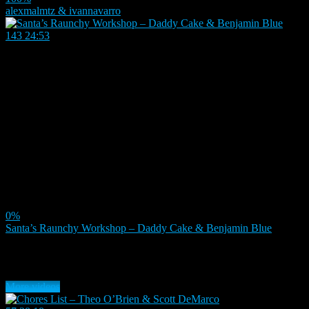
alexmalmtz & ivannavarro
143
24:53
0%
Santa’s Raunchy Workshop – Daddy Cake & Benjamin Blue
Random videos
More videos