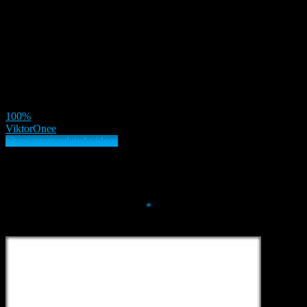
100%
ViktorOnee
Show more related videos
Deja una respuesta
Tu dirección de correo electrónico no será publicada.
Los campos
obligatorios están marcados con
*
Comment