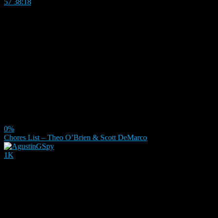
57
38:18
0%
Chores List – Theo O’Brien & Scott DeMarco
1K