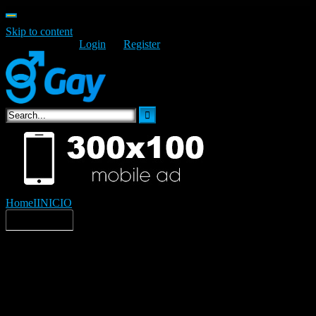
Skip to content
Welcome Guest
Login
Or
Register
Home
IINICIO
ninosebasmx
SERVER 1