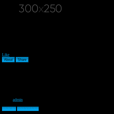
ninosebasmx
Like
About
Share
0
views
0%
0
0
ninosebasmx
From:
admin
Date: febrero 2, 2023
IINICIO
ONLYFANS