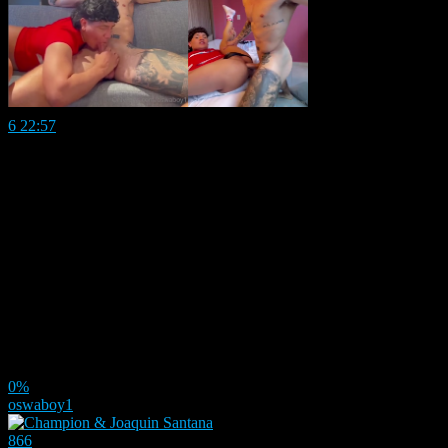
6
22:57
0%
oswaboy1
866