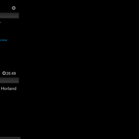
Y
26:49
o Horland