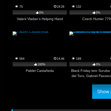
75
19:26
132
0%
0%
Valerii Vladan’s Helping Hand
Czech Hunter 779
564
14:46
189
100%
0%
Pablet Castañeda
Black Friday tem Suruba 
del Toro, Gabriel Paxxec
Pretin, Tomas
Show m