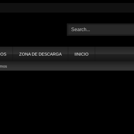
ROS
ZONA DE DESCARGA
IINICIO
amos