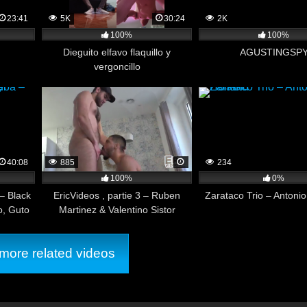
23:41
5K
30:24
2K
100%
100%
Dieguito elfavo flaquillo y
AGUSTINGSP
vergoncillo
40:08
885
234
100%
0%
– Black
EricVideos , partie 3 – Ruben
Zarataco Trio – Antoni
o, Guto
Martinez & Valentino Sistor
ore related videos