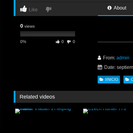
About
Like
0
views
0%
0
0
Marcelo Debian, C
bien tragón que a
From:
admin
Date: septiem
IINICIO
Related videos