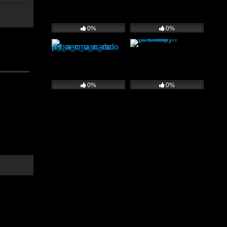
0%
0%
pasivo
0%
0%