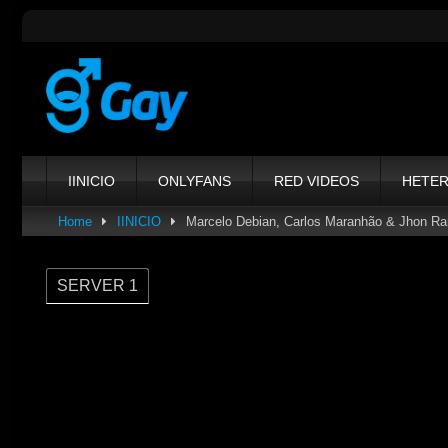
Skip
to
content
IINICIO
ONLYFANS
RED VIDEOS
HETE
Home
IINICIO
Marcelo Debian, Carlos Maranhão & Jhon R
SERVER 1