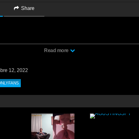
Share
arlos Maranhão & Jhon Ramos dos activos vergones le dan duro a un 
Read more
guanta muy bien estas vergotas
bre 12, 2022
ONLYFANS