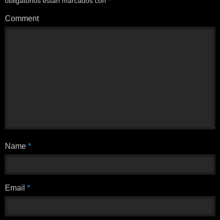
obligatorios están marcados con
*
Comment
Name
*
Email
*