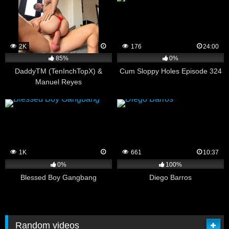
2K
176
24:00
85%
0%
DaddyTM (TenInchTopX) &
Cum Sloppy Holes Episode 324
Manuel Reyes
1K
661
10:37
0%
100%
Blessed Boy Gangbang
Diego Barros
Random videos