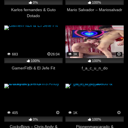
0%
100%
Karlos fernandes & Guto
Mario Salvador – Mariosalvadr
Dotado
683
26:04
3K
100%
100%
GamerFitBi & El Jefe Fit
f_a_c_u_n_do
405
1K
0%
100%
CockyBoys – Chris Andy &
Pijonenmascarado &