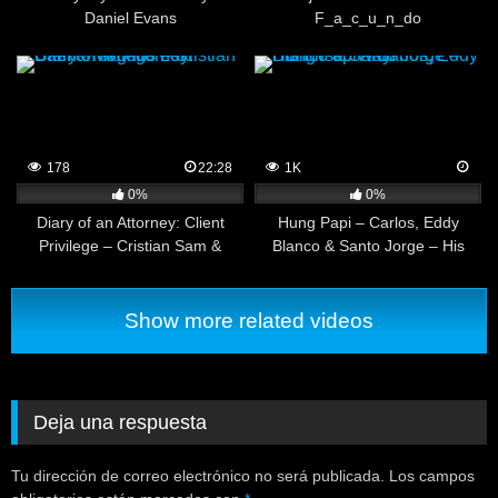
Daniel Evans
F_a_c_u_n_do
178
22:28
1K
0%
0%
Diary of an Attorney: Client
Hung Papi – Carlos, Eddy
Privilege – Cristian Sam &
Blanco & Santo Jorge – His
Magnus Loki
First 3 Way!
Show more related videos
Deja una respuesta
Tu dirección de correo electrónico no será publicada.
Los campos