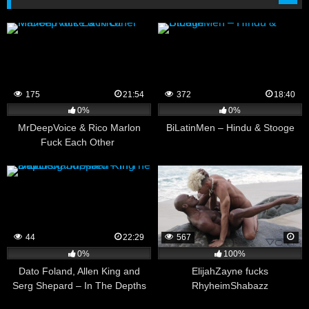
175
21:54
372
18:40
0%
0%
MrDeepVoice & Rico Marlon
BiLatinMen – Hindu & Stooge
Fuck Each Other
44
22:29
567
0%
100%
Dato Foland, Allen King and
ElijahZayne fucks
Serg Shepard – In The Depths
RhyheimShabazz