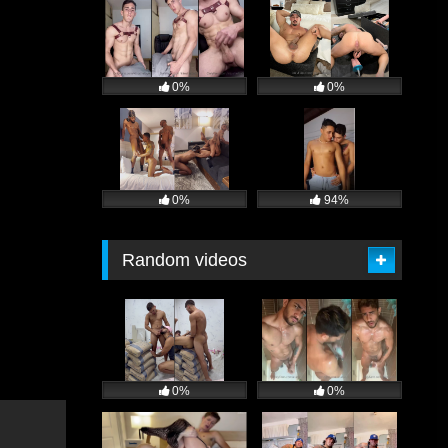
0%
0%
0%
94%
Random videos
0%
0%