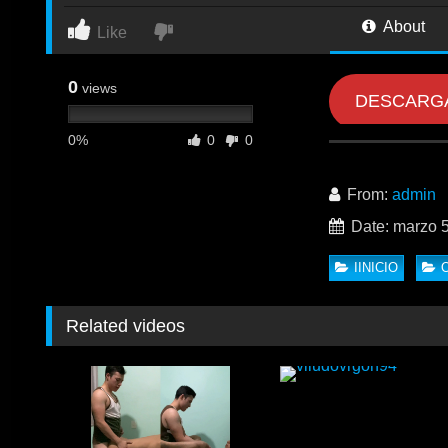
About
Like
0
views
DESCARG
0%
0
0
From:
admin
Date: marzo 5
IINICIO
Related videos
Si te gustan los h