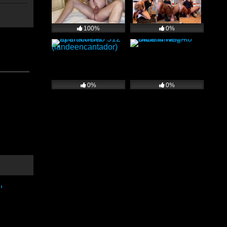
100%
0%
0%
0%
o de esos