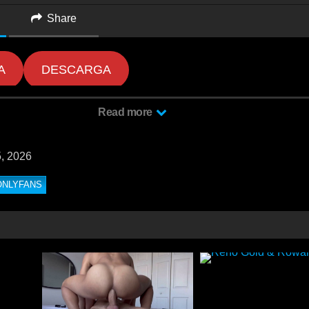
Share
A
DESCARGA
Read more
, 2026
ONLYFANS
ombres tatuados y con una presencia irresistible, Liam Fitzgerald es un