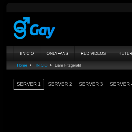
Skip
to
content
IINICIO
ONLYFANS
RED VIDEOS
HETE
Home
IINICIO
Liam Fitzgerald
SERVER 1
SERVER 2
SERVER 3
SERVER 