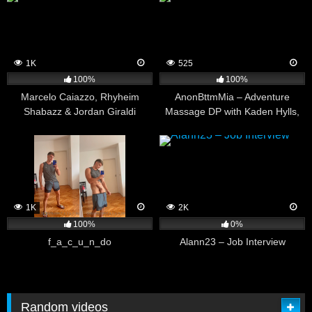
1K
525
100%
100%
Marcelo Caiazzo, Rhyheim
AnonBttmMia – Adventure
Shabazz & Jordan Giraldi
Massage DP with Kaden Hylls,
Lucas Grey and Nathan
1K
2K
100%
0%
f_a_c_u_n_do
Alann23 – Job Interview
Random videos