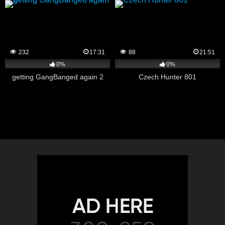
232
17:31
88
21:51
0%
0%
getting GangBanged again 2
Czech Hunter 801