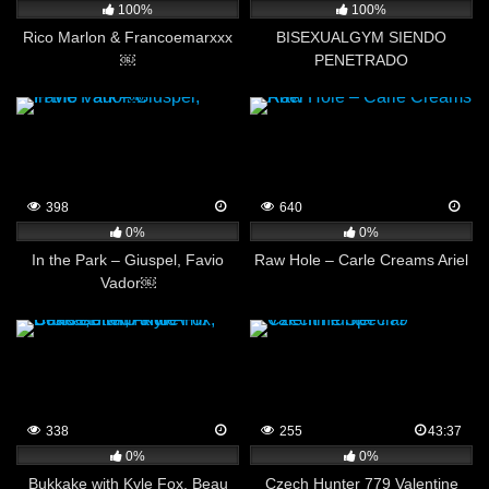
100%
100%
Rico Marlon & Francoemarxxx
BISEXUALGYM SIENDO
￼
PENETRADO
398
640
0%
0%
In the Park – Giuspel, Favio
Raw Hole – Carle Creams Ariel
Vador￼
338
255
43:37
0%
0%
Bukkake with Kyle Fox, Beau
Czech Hunter 779 Valentine