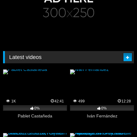
Latest videos
1K
42:41
499
12:28
0%
0%
Pablet Castañeda
Iván Fernández