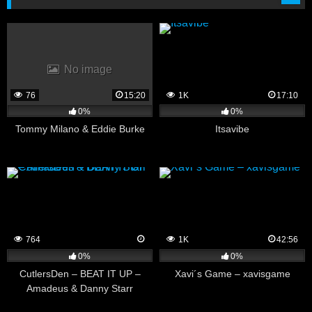
No image
76
15:20
1K
17:10
0%
0%
Tommy Milano & Eddie Burke
Itsavibe
764
1K
42:56
0%
0%
CutlersDen – BEAT IT UP –
Xavi´s Game – xavisgame
Amadeus & Danny Starr