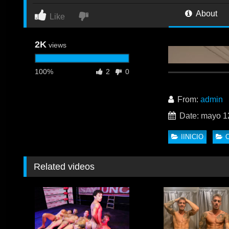
About
Like
2K
views
100%
2
0
From:
admin
Date: mayo 1
IINICIO
Related videos