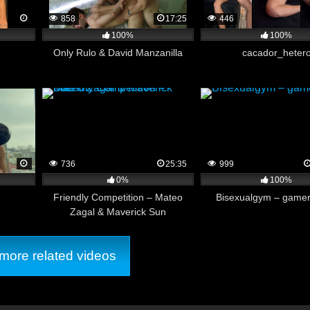
lyfans de RawrItsBen y con el macho de John Bronco que peone a este 
858
17:25
446
su gran verga
100%
100%
Only Rulo & David Manzanilla
cacador_heter
736
25:35
999
0%
100%
Friendly Competition – Mateo
Bisexualgym – gamer_
Zagal & Maverick Sun
ore related videos