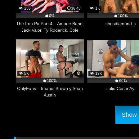
un video de el on
255
38:48
1K
pasivo a chuparle 
0%
100%
The Iron Pa Part 4 – Amone Bane,
chrisdiamond_x
Jack Valor, Ty Roderick, Cole
Connor, Tanner Valentino
5K
13K
100%
66%
OnlyFans – Imanol Brown y Sean
Julio Cesar Ayl
Austin
Show m