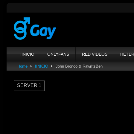
Skip
to
content
IINICIO
ONLYFANS
RED VIDEOS
HETE
Home
IINICIO
John Bronco & RawrItsBen
SERVER 1