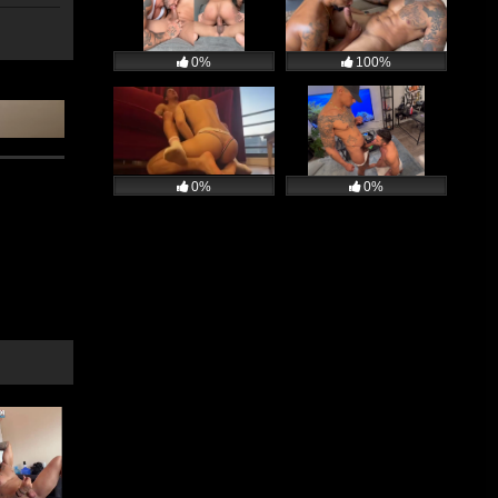
0%
100%
0%
0%