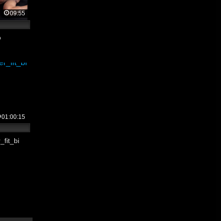
joven
09:55
o
01:00:15
fit_bi