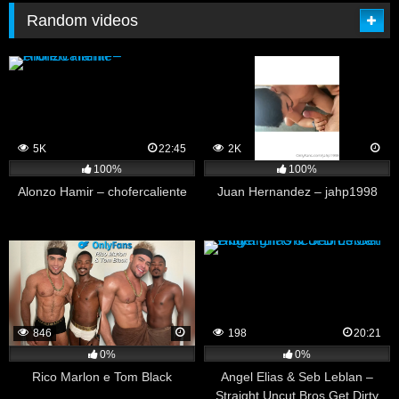
Random videos
5K
22:45
2K
100%
100%
Alonzo Hamir – chofercaliente
Juan Hernandez – jahp1998
846
198
20:21
0%
0%
Rico Marlon e Tom Black
Angel Elias & Seb Leblan –
Straight Uncut Bros Get Dirty