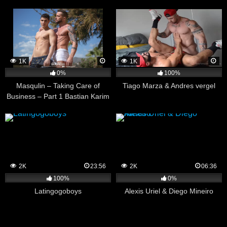
1K
1K
0%
100%
Masqulin – Taking Care of
Tiago Marza & Andres vergel
Business – Part 1 Bastian Karim
& Tyler Berg
2K
23:56
2K
06:36
100%
0%
Latingogoboys
Alexis Uriel & Diego Mineiro