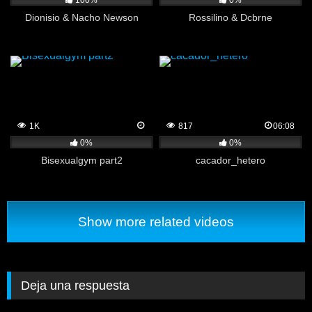
100%
0%
Dionisio & Nacho Newson
Rossilino & Dcbrne
1K
817
06:08
0%
0%
Bisexualgym part2
cacador_hetero
Show more related videos
Deja una respuesta