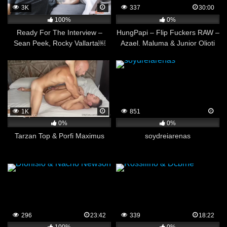
3K
337
30:00
100%
0%
Ready For The Interview –
HungPapi – Flip Fuckers RAW –
Sean Peek, Rocky Vallarta￼
Azael. Maluma & Junior Olioti
1K
851
0%
0%
Tarzan Top & Porfi Maximus
soydreiarenas
296
23:42
339
18:22