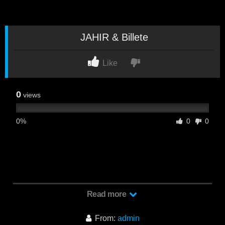
JAHIR & Billete
Like
0
views
0%
0
0
Jahir & Billete un nuevo video de Bilatinmen donde estos dos
Read more
latinos vergones se cogen mira este video exclusivo de
bilatinmen
From:
admin