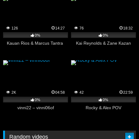
126
14:27
76
18:32
0%
0%
Kauan Rios & Marcus Tantra
Kai Reynolds & Zane Kazan
2K
04:58
42
22:59
0%
0%
vinni22 – vinni06of
Rocky & Alex POV
Random videos