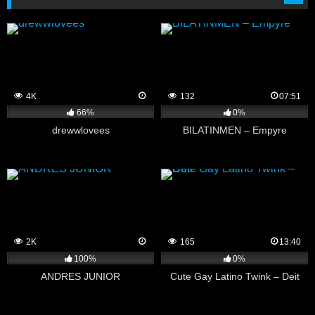
4K
132
07:51
66%
0%
drewwlovees
BILATINMEN – Empyre
2K
165
13:40
100%
0%
ANDRES JUNIOR
Cute Gay Latino Twink – Deit