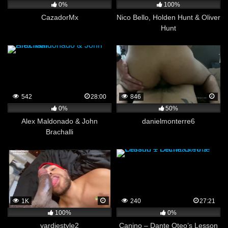
0%
100%
CazadorMx
Nico Bello, Holden Hunt & Oliver
Hunt
542
28:00
846
0%
50%
Alex Maldonado & John
danielmonterre6
Brachalli
1K
240
27:21
100%
0%
yardiestyle2
Canino – Dante Oteo’s Lesson