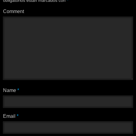
obligatorios están marcados con
*
Comment
Name
*
Email
*