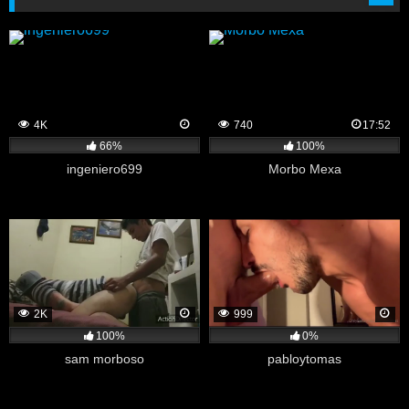
4K
740
17:52
66%
100%
ingeniero699
Morbo Mexa
2K
999
100%
0%
sam morboso
pabloytomas