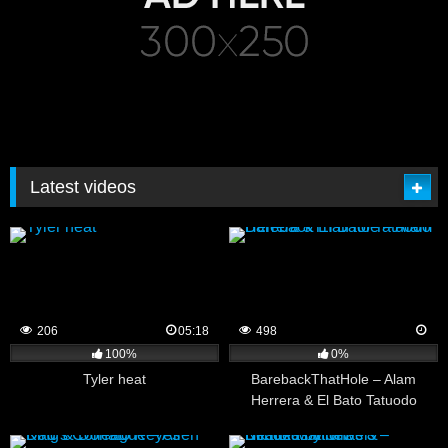
Latest videos
206
05:18
498
100%
0%
Tyler heat
BarebackThatHole – Alam
Herrera & El Bato Tatuodo