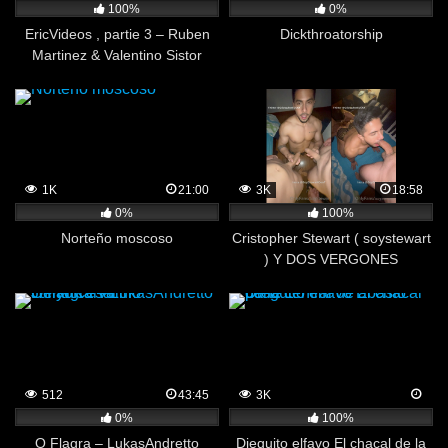
100%
0%
EricVideos , partie 3 – Ruben
Dickthroatorship
Martinez & Valentino Sistor
1K
21:00
3K
18:58
0%
100%
Norteño moscoso
Cristopher Stewart ( soystewart
) Y DOS VERGONES
512
43:45
3K
0%
100%
O Flagra – LukasAndretto
Dieguito elfavo El chacal de la