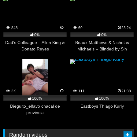
848
60
23:24
0%
0%
Dad’s Colleague – Allen King &
Beaux Matthews & Nicholas
Donato Reyes
Michaels – Blinded by Sin
3K
111
21:38
100%
100%
Dieguito_elfavo chacal de
Eastboys Thiago Kurly
provincia
Random videos