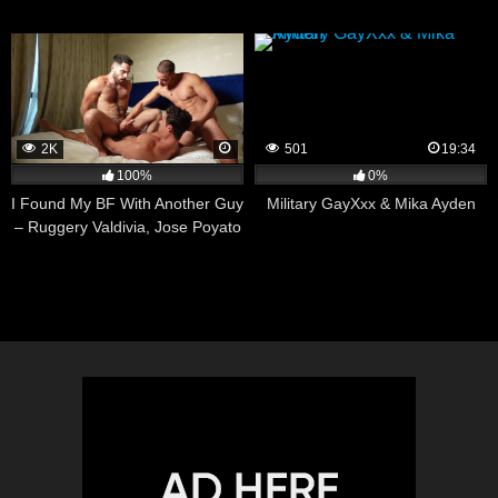
2K
501
19:34
100%
0%
I Found My BF With Another Guy
Military GayXxx & Mika Ayden
– Ruggery Valdivia, Jose Poyato
& CallMeMrKent￼