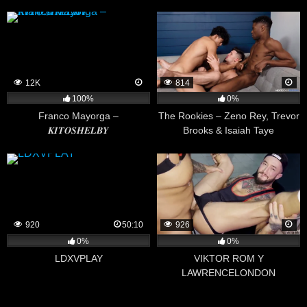
12K
814
100%
0%
Franco Mayorga –
The Rookies – Zeno Rey, Trevor
𝑲𝑰𝑻𝑶𝑺𝑯𝑬𝑳𝑩𝒀
Brooks & Isaiah Taye
920
50:10
926
0%
0%
LDXVPLAY
VIKTOR ROM Y
LAWRENCELONDON