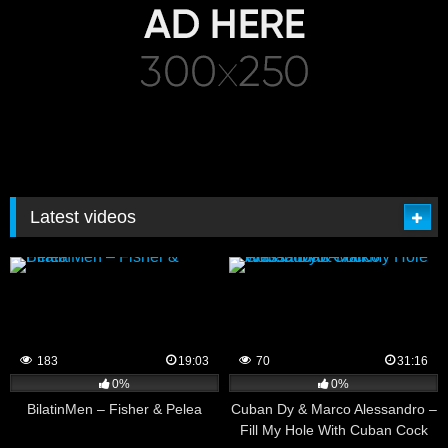
Latest videos
183
19:03
70
31:16
0%
0%
BilatinMen – Fisher & Pelea
Cuban Dy & Marco Alessandro –
Fill My Hole With Cuban Cock