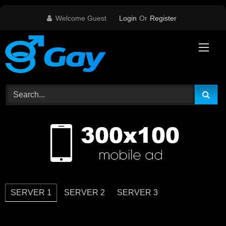
Skip
Welcome Guest
Login
Or
Register
to
content
SERVER 1
SERVER 2
SERVER 3