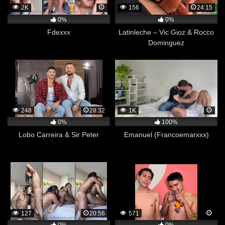
2K
156
24:15
0%
0%
Fdexxx
Latinleche – Vic Gioz & Rocco
Dominguez
248
28:32
1K
0%
100%
Lobo Carreira & Sir Peter
Emanuel (Francoemarxxx)
127
20:56
571