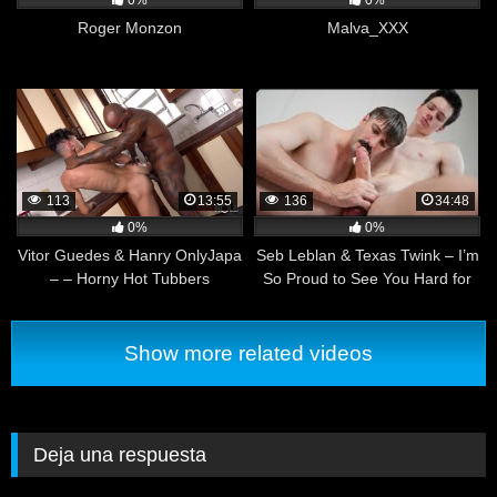
0%
0%
Roger Monzon
Malva_XXX
113
13:55
136
34:48
0%
0%
Vitor Guedes & Hanry OnlyJapa
Seb Leblan & Texas Twink – I’m
– – Horny Hot Tubbers
So Proud to See You Hard for
Your Stepdad
Show more related videos
Deja una respuesta