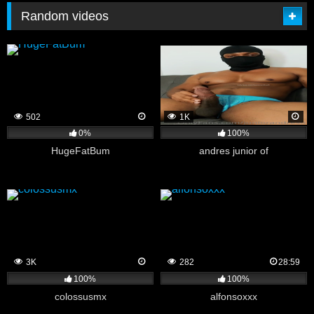
Random videos
502
1K
0%
100%
HugeFatBum
andres junior of
3K
282
28:59
100%
100%
colossusmx
alfonsoxxx