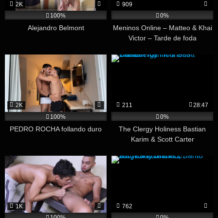
2K
909
100%
0%
Alejandro Belmont
Meninos Online – Matteo & Khai
Victor – Tarde de foda
2K
211
28:47
100%
0%
PEDRO ROCHA follando duro
The Clergy Holiness Bastian
Karim & Scott Carter
1K
762
100%
0%