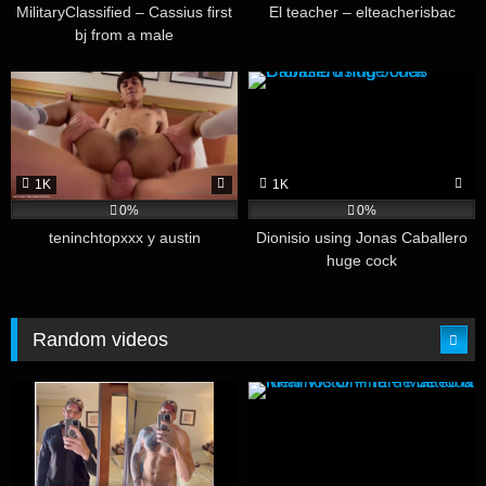
MilitaryClassified – Cassius first
El teacher – elteacherisbac
bj from a male
1K
1K
0%
0%
teninchtopxxx y austin
Dionisio using Jonas Caballero
huge cock
Random videos