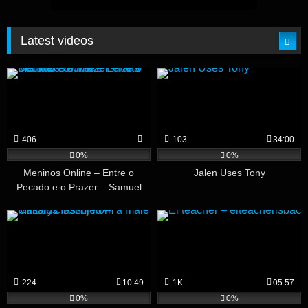
Latest videos
406
103
34:00
0%
0%
Meninos Online – Entre o
Jalen Uses Tony
Pecado e o Prazer – Samuel
Decker e Peralta
224
10:49
1K
05:57
0%
0%