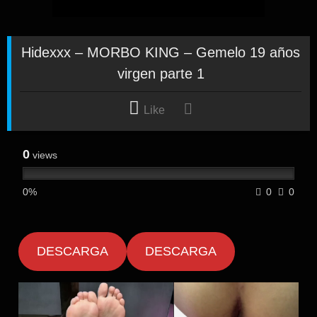
Hidexxx – MORBO KING – Gemelo 19 años
virgen parte 1
Like
0
views
0%
0
0
DESCARGA
DESCARGA