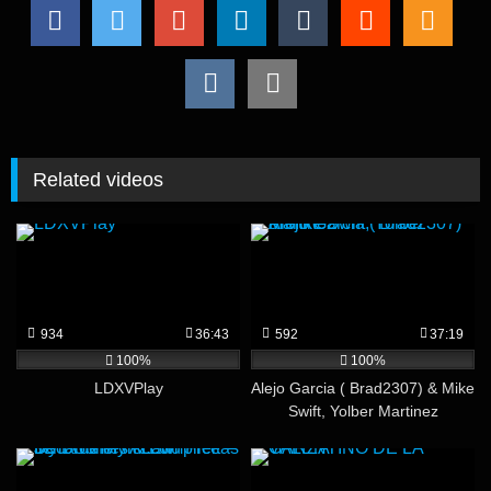
Related videos
934
36:43
592
37:19
100%
100%
LDXVPlay
Alejo Garcia ( Brad2307) & Mike
Swift, Yolber Martinez