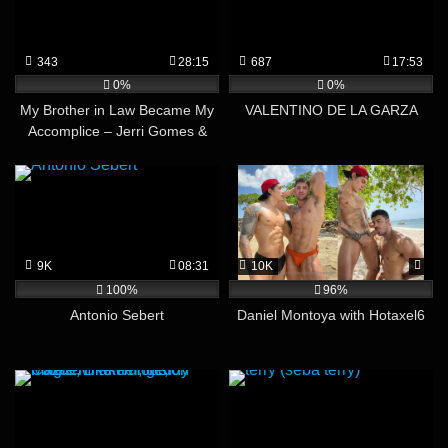
343
28:15
687
17:53
0%
0%
My Brother in Law Became My
VALENTINO DE LA GARZA
Accomplice – Jerri Gomes &
Edu Freitas
9K
08:31
10K
100%
96%
Antonio Sebert
Daniel Montoya with Hotaxel6