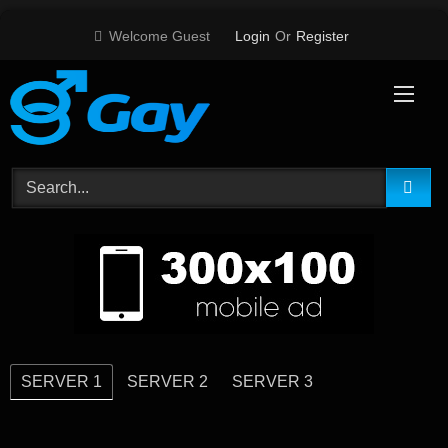
Skip
Welcome Guest
Login
Or
Register
to
content
SERVER 1
SERVER 2
SERVER 3