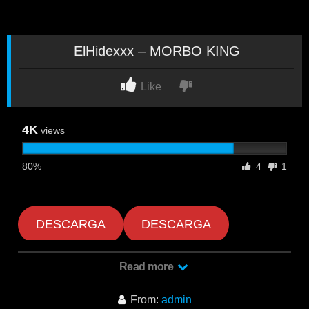
ElHidexxx – MORBO KING
Like
4K
views
80%
4
1
DESCARGA
DESCARGA
Read more
From:
admin