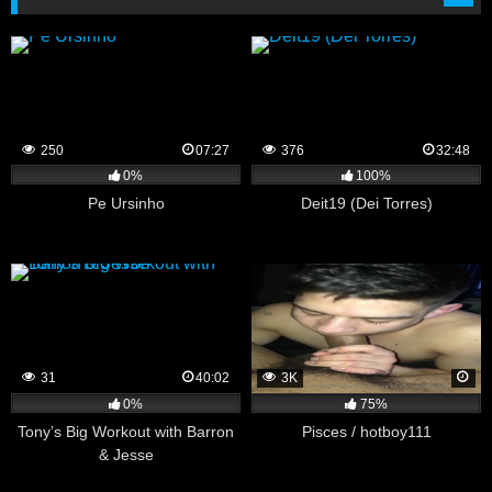
250
07:27
376
32:48
0%
100%
Pe Ursinho
Deit19 (Dei Torres)
31
40:02
3K
0%
75%
Tony’s Big Workout with Barron
Pisces / hotboy111
& Jesse