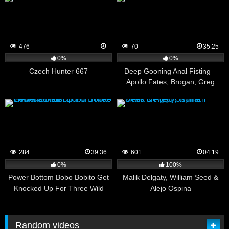
476
70
35:25
0%
0%
Czech Hunter 667
Deep Gooning Anal Fisting –
Apollo Fates, Brogan, Greg
Dixxon
284
39:36
601
04:19
0%
100%
Power Bottom Bobo Bobito Get
Malik Delgaty, William Seed &
Knocked Up For Three Wild
Alejo Ospina
Caninos
Random videos