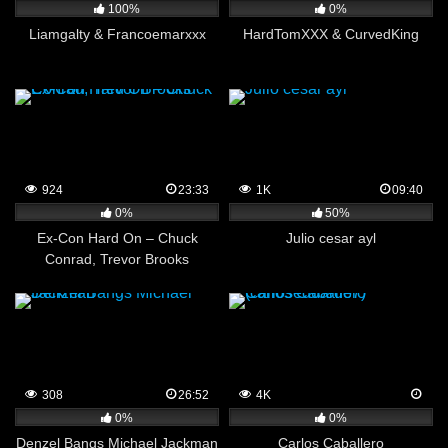
100%
0%
Liamgalty & Francoemarxxx
HardTomXXX & CurvedKing
924
23:33
1K
09:40
0%
50%
Ex-Con Hard On – Chuck
Julio cesar ayl
Conrad, Trevor Brooks
308
26:52
4K
0%
0%
Denzel Bangs Michael Jackman
Carlos Caballero