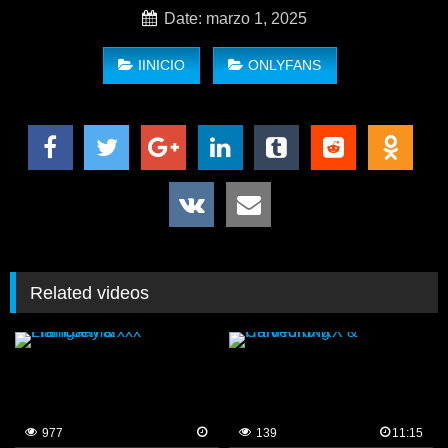
Date: marzo 1, 2025
IINICIO
ONLYFANS
Related videos
ElHidexxx – MORBO KING
977
139
11:15