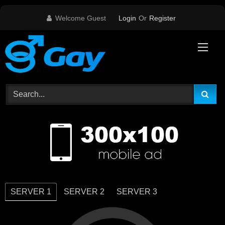
Skip
Welcome Guest
Login
Or
Register
to
content
SERVER 1
SERVER 2
SERVER 3