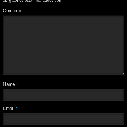
obligatorios están marcados con
*
Comment
Name
*
Email
*