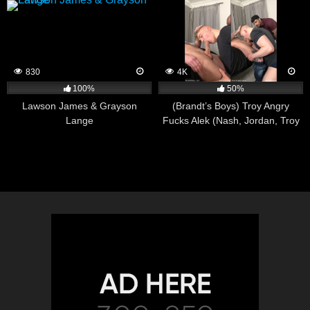
830
4K
100%
50%
Lawson James & Grayson
(Brandt’s Boys) Troy Angry
Lange
Fucks Alek (Nash, Jordan, Troy
and Alek