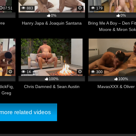
07:51
883
179
0%
0%
re
Hanry Japa & Joaquin Santana
Bring Me A Boy – Den Fi
Moore & Miron Sok
e macho colombiano hetero nos muestra todo su cuerpo desnudo y
1K
300
ran verga
100%
100%
ickFig,
Chris Damned & Sean Austin
MavasXXX & Oliver
, Greg
, Roxas
gle
ore related videos