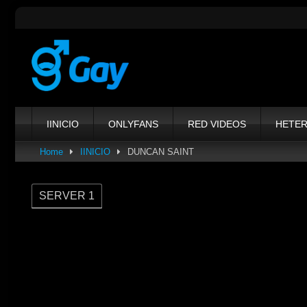
Skip
to
content
IINICIO
ONLYFANS
RED VIDEOS
HETE
Home
IINICIO
DUNCAN SAINT
SERVER 1