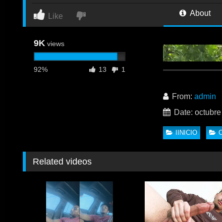
About
Like
9K
views
92%
13
1
From:
admin
Date: octubre
IINICIO
Related videos