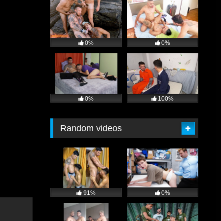
0%
0%
0%
100%
Random videos
91%
0%