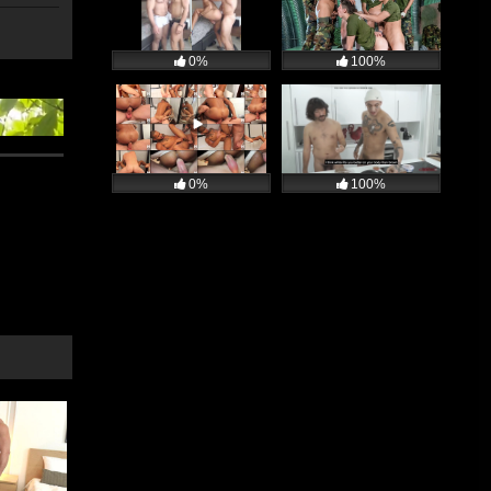
0%
100%
0%
100%