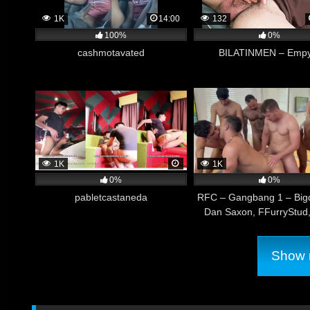
1K
14:00
132
100%
0%
cashmotavated
BILATINMEN – Empy
DUNCAN SAINT est
1K
1K
masturbando su g
0%
0%
pabletcastaneda
RFC – Gangbang 1 – Bigd
Dan Saxon, FFurryStud
Hollywood, Nate Grimes
Caelum et Xtian Min
Show m