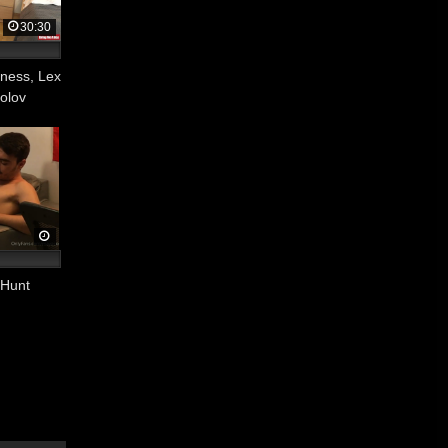
30:30
tness, Lex
olov
 Hunt