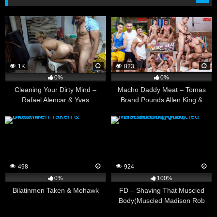
1K
823
0%
0%
Cleaning Your Dirty Mind –
Macho Daddy Meat – Tomas
Rafael Alencar & Yves
Brand Pounds Allen King &
Doudniques
Vincent O’Reilly
498
924
0%
100%
Bilatinmen Taken & Mohawk
FD – Shaving That Muscled
Body(Muscled Madison Rob
Quin)