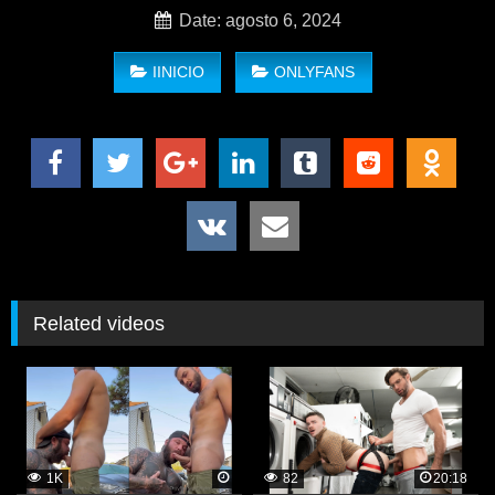
Date: agosto 6, 2024
IINICIO
ONLYFANS
Diego Luna (kretlanz)
Related videos
1K
82
20:18