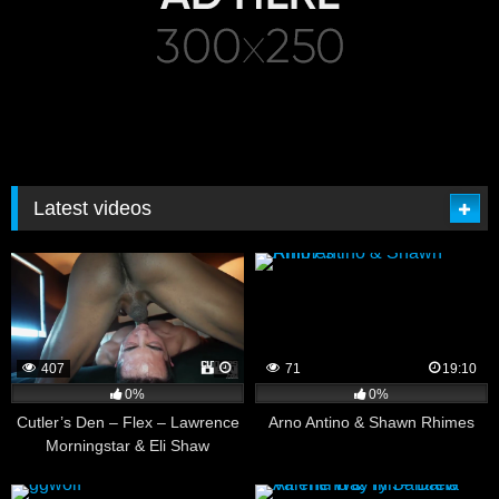
Latest videos
407
71
19:10
0%
0%
Cutler’s Den – Flex – Lawrence
Arno Antino & Shawn Rhimes
Morningstar & Eli Shaw