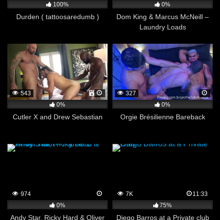
100%
0%
Durden ( tattoosaredumb )
Dom King & Marcus McNeill –
Laundry Loads
543
327
0%
0%
Cutler X and Drew Sebastian
Orgie Brésilienne Bareback
974
7K
11:33
0%
75%
Andy Star, Ricky Hard & Oliver
Diego Barros at a Private club