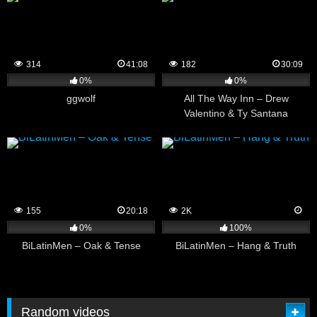
314
41:08
182
30:09
0%
0%
ggwolf
All The Way Inn – Drew
Valentino & Ty Santana
155
20:18
2K
0%
100%
BiLatinMen – Oak & Tense
BiLatinMen – Hang & Truth
Random videos