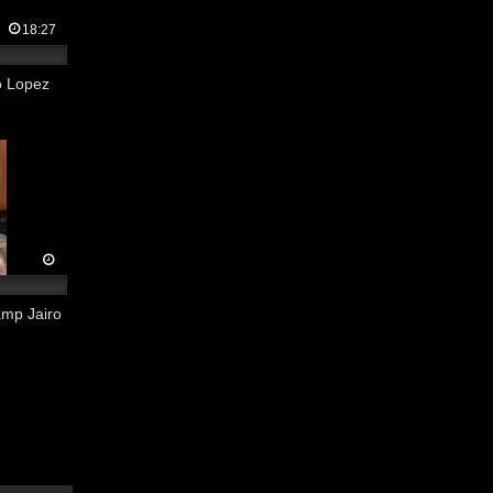
18:27
o Lopez
mp Jairo