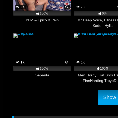
2K
780
100%
0%
BLM – Epico & Pain
Mr Deep Voice, Fitness 
Kaden Hylls
1K
1K
100%
100%
Sepanta
Men Horny Frat Bros Pa
FinnHarding TroyeD
Show m