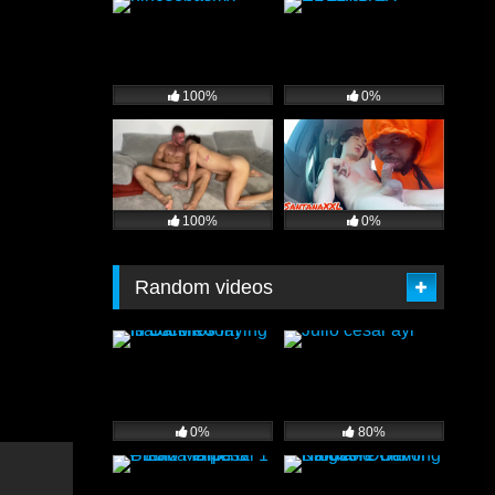
100%
0%
100%
0%
Random videos
0%
80%