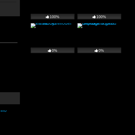
100%
100%
 duro y
0%
0%