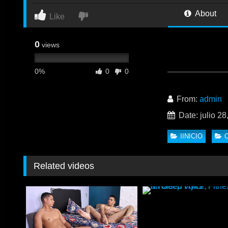
About
Like
0
views
0%
0
0
Diego Grant ( full
dejándose coger 
From:
admin
Date: julio 28
IINICIO
Related videos