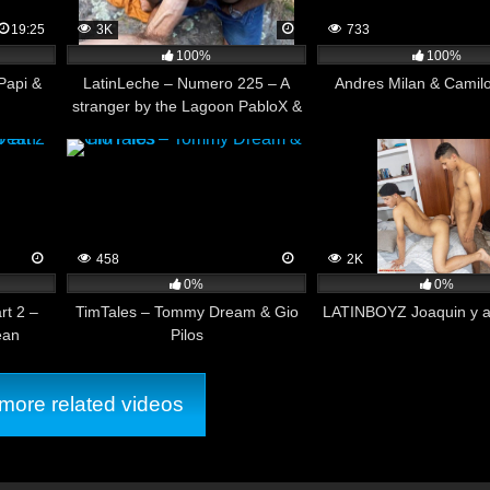
19:25
3K
733
100%
100%
Papi &
LatinLeche – Numero 225 – A
Andres Milan & Camil
stranger by the Lagoon PabloX &
Rodrigo El Santo
458
2K
0%
0%
rt 2 –
TimTales – Tommy Dream & Gio
LATINBOYZ Joaquin y a
ean
Pilos
ore related videos