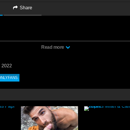
Share
timepapi ) no te pierdas a este macho grandote de fulltimepapi cogiendo
Read more
de este macho
, 2022
ONLYFANS