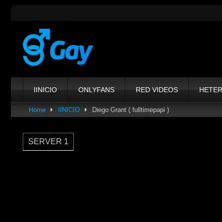
Skip
to
content
IINICIO
ONLYFANS
RED VIDEOS
HETE
Home
IINICIO
Diego Grant ( fulltimepapi )
SERVER 1