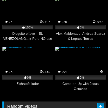
2K
27:15
228
09:42
100%
0%
Dieguito elfavo – EL
Alex Maldonado, Andrea Suarez
VENEZOLANO…» Pero NO ese
& Lopaez Torres
venezolano
1K
23:52
204
0%
0%
Elchatofollador
Come on Up with Jesus
Octavido
Random videos