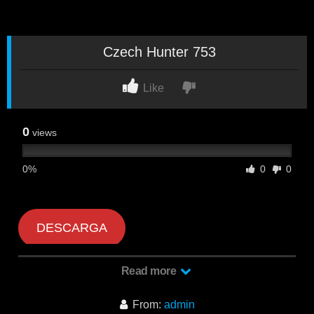
Czech Hunter 753
Like
0
views
0%
0
0
DESCARGA
Read more
Czech Hunter 753
From:
admin