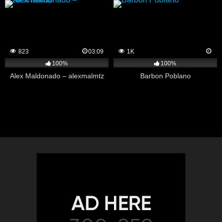
823
03:09
1K
100%
100%
Alex Maldonado – alexmalmtz
Barbon Poblano