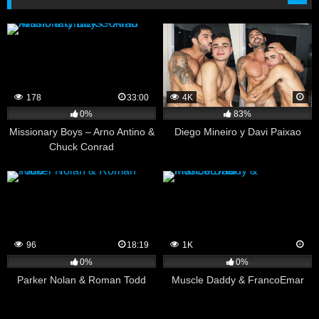
178
33:00
4K
0%
83%
Missionary Boys – Arno Antino &
Diego Mineiro y Davi Paixao
Chuck Conrad
96
18:19
1K
0%
0%
Parker Nolan & Roman Todd
Muscle Daddy & FrancoEmar