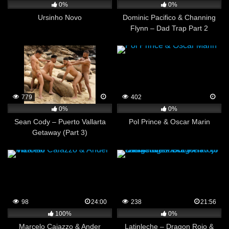
0%
0%
Ursinho Novo
Dominic Pacifico & Channing
Flynn – Dad Trap Part 2
779
402
0%
0%
Sean Cody – Puerto Vallarta
Pol Prince & Oscar Marin
Getaway (Part 3)
98
24:00
238
21:56
100%
0%
Marcelo Caiazzo & Ander
Latinleche – Dragon Rojo &