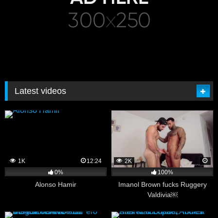
Latest videos
1K
12:24
2K
0%
100%
Alonso Hamir
Imanol Brown fucks Ruggery
Valdivia￼