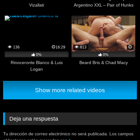
Vizallati
Argentino XXL – Pair of Hunks
Work Out their Dicks Together
136
16:29
813
0%
0%
Rinoceronte Blanco & Luis
Beard Bris & Chad Macy
Logan
Show more related videos
Deja una respuesta
Tu dirección de correo electrónico no será publicada.
Los campos