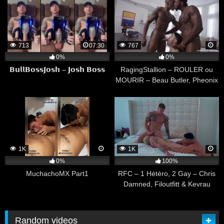
713
07:30
767
0%
0%
𝗕𝘂𝗹𝗹𝗕𝗼𝘀𝘀𝗝𝗼𝘀𝗵 – 𝗝𝗼𝘀𝗵 𝗕𝗼𝘀𝘀
RagingStallion – ROULER ou
MOURIR – Beau Butler, Pheonix
Fellington & Andre Donovan
1K
1K
0%
100%
MuchachoMX Part1
RFC – 1 Hétéro, 2 Gay – Chris
Damned, Filoutfitt & Kevrau
Random videos