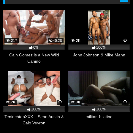
217
40:28
2K
0%
100%
Cain Gomez is a New Wild
John Johnson & Mike Mann
Canino
2K
3K
100%
100%
TeninchtopXXX – Sean Austin &
militar_bilatino
Caio Veyron