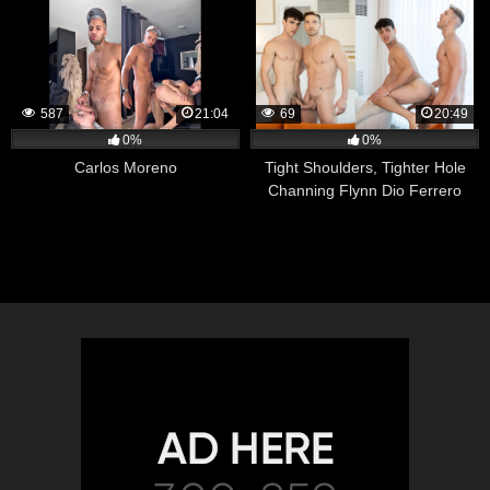
587
21:04
69
20:49
0%
0%
Carlos Moreno
Tight Shoulders, Tighter Hole
Channing Flynn Dio Ferrero