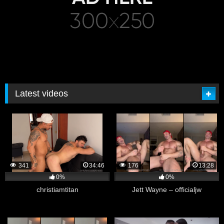
Latest videos
341
34:46
176
13:28
0%
0%
christiamtitan
Jett Wayne – officialjw