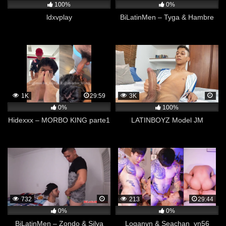
100%
0%
ldxvplay
BiLatinMen – Tyga & Hambre
1K
29:59
3K
0%
100%
Hidexxx – MORBO KING parte1
LATINBOYZ Model JM
732
213
29:44
0%
0%
BiLatinMen – Zondo & Silva
Loganvn & Seachan_vn56