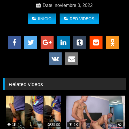
Date: noviembre 3, 2022
IINICIO
RED VIDEOS
Cum Kiss Me – Cain Fonda, Jack Taylor
Related videos
1K
25:00
1K