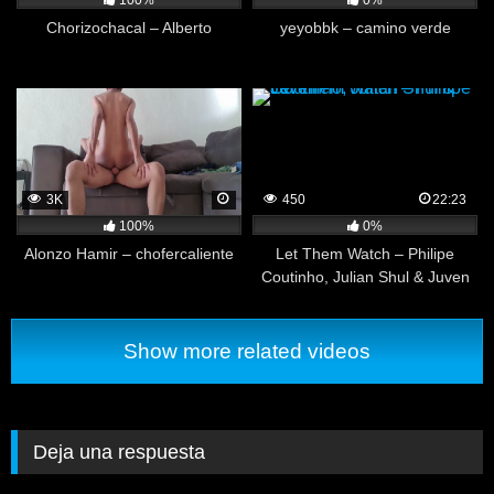
100%
0%
Chorizochacal – Alberto
yeyobbk – camino verde
3K
450
22:23
100%
0%
Alonzo Hamir – chofercaliente
Let Them Watch – Philipe
Coutinho, Julian Shul & Juven
Show more related videos
Deja una respuesta