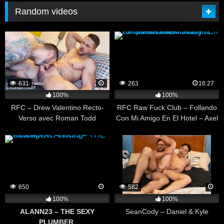
Random videos
631
263
16:27
100%
100%
RFC – Drew Valentino Recto-
RFC Raw Fuck Club – Follando
Verso avec Roman Todd
Con Mi Amigo En El Hotel – Axel
Fit Boy & Felipe Harvera
650
582
100%
100%
ALANN23 – THE SEXY
SeanCody – Daniel & Kyle
PLUMBER