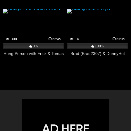
398
22:45
1K
23:35
0%
100%
Hung Perseu with Erick & Tomas
Brad (Brad2307) & DonnyHot