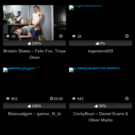
Daddy
1K
1K
100%
0%
Brotein Shake – Felix Fox, Troye
ingeniero699
Dean
903
20:00
443
100%
50%
Bisexualgym – gamer_fit_bi
CockyBoys – Daniel Evans &
Oliver Marks