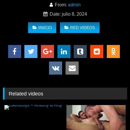
Cristian Sam, Gabriel Lunna, Xavi Duran – The Sleaze Locker,
From:
admin
Editor’s Cut
Date: julio 8, 2024
IINICIO
RED VIDEOS
Related videos