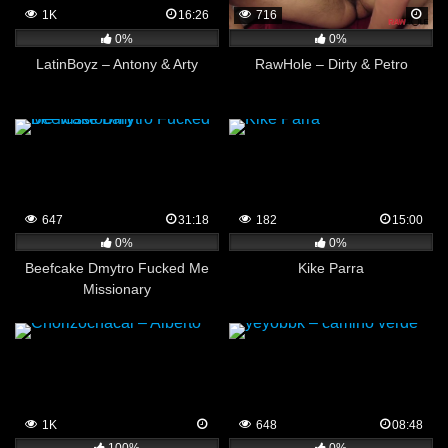
1K
16:26
716
0%
0%
LatinBoyz – Antony & Arty
RawHole – Dirty & Petro
647
31:18
182
15:00
0%
0%
Beefcake Dmytro Fucked Me
Kike Parra
Missionary
1K
648
08:48