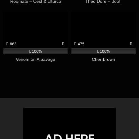
Roomate – Cesf & Elturco
Theo Dore – Boo!!
863
475
100%
100%
Venom on A Savage
Cherrbrown