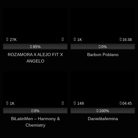
27K
1K
16:38
85%
0%
ROZAMORA X ALEJO FIT X
Barbon Poblano
ANGELO
1K
149
04:45
0%
100%
BiLatinMen – Harmony &
Danielitafemina
Chemistry