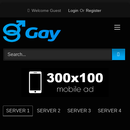
Skip
Welcome Guest
Login
Or
Register
to
content
SERVER 1
SERVER 2
SERVER 3
SERVER 4