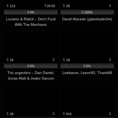
123
20:20
2K
0%
100%
Luciano & Ridick – Don’t Fuck
David Macedo (gatodoyleche)
With The Mechanic
1K
1K
0%
0%
Trio argentino – Dan Daniel,
Leebaron, Leevn93, Thank88
Jonas Matt & Joako Garcon
2K
915