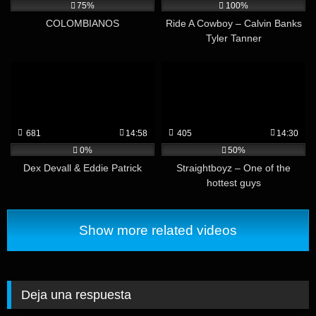
75%
100%
COLOMBIANOS
Ride A Cowboy – Calvin Banks
Tyler Tanner
681
14:58
405
14:30
0%
50%
Dex Devall & Eddie Patrick
Straightboyz – One of the
hottest guys
Show more related videos
Deja una respuesta