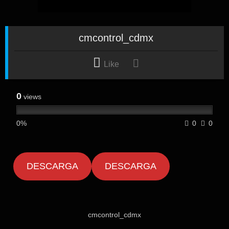
cmcontrol_cdmx
Like
0
views
0%
0
0
DESCARGA
DESCARGA
cmcontrol_cdmx