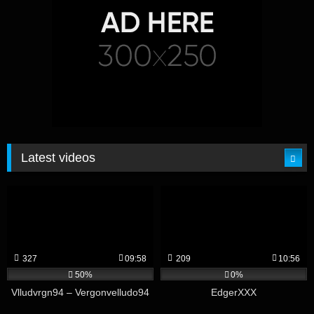
Latest videos
327
09:58
209
10:56
50%
0%
Vlludvrgn94 – Vergonvelludo94
EdgerXXX