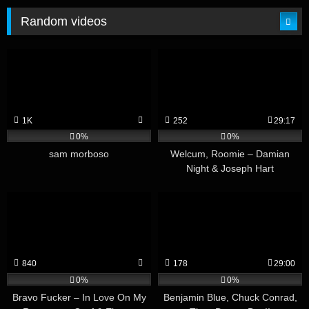
Random videos
1K
252
29:17
0%
0%
sam morboso
Welcum, Roomie – Damian
Night & Joseph Hart
840
178
29:00
0%
0%
Bravo Fucker – In Love On My
Benjamin Blue, Chuck Conrad,