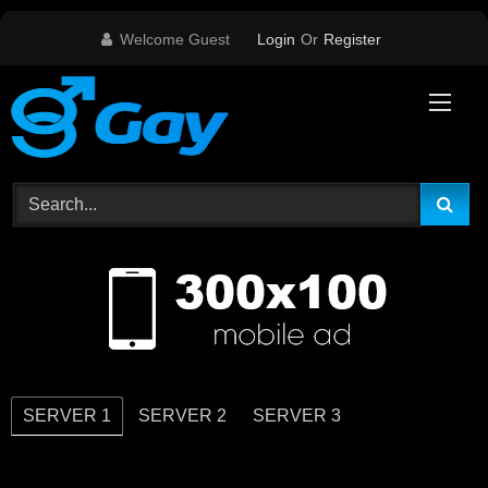
Skip
Welcome Guest
Login
Or
Register
to
content
SERVER 1
SERVER 2
SERVER 3