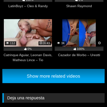
100%
0%
LatinBoyz – Cleo & Randy
Shawn Raymond
112
26:43
3K
0%
100%
Catrinque Aguiar, Leonan Davis,
Cazador de Morbo – Urestti
Matheus Lince – Tio
Show more related videos
Deja una respuesta