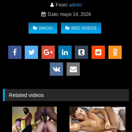
From:
admin
Date: mayo 14, 2026
IINICIO
RED VIDEOS
Cuando Iggy ve al hermoso twink Christopher tomando el sol
completamente desnudo junto a la piscina, no pierde tiempo
en presentarse. Aunque no hablan el mismo idioma, Iggy
espera que la lengua de Christopher pueda tener un uso
mucho más interesante. A pesar de la barrera del idioma y de
que Christopher todavía es un poco tímido con los hombres,
Related videos
Iggy se ofrece a ponerle protector solar en la espalda para
ayudarlo a relajarse. Lo que comienza como un gesto
inocente rápidamente se convierte en una tensión imposible
de ignorar en Christopher Martins & Iggy David Sunscreen for
Your Butt.