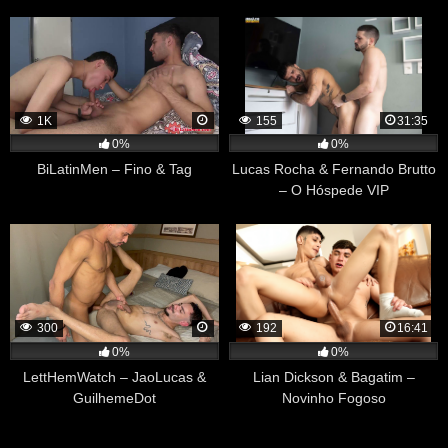
1K
155
31:35
0%
0%
BiLatinMen – Fino & Tag
Lucas Rocha & Fernando Brutto
– O Hóspede VIP
300
192
16:41
0%
0%
LettHemWatch – JaoLucas &
Lian Dickson & Bagatim –
GuilhemeDot
Novinho Fogoso