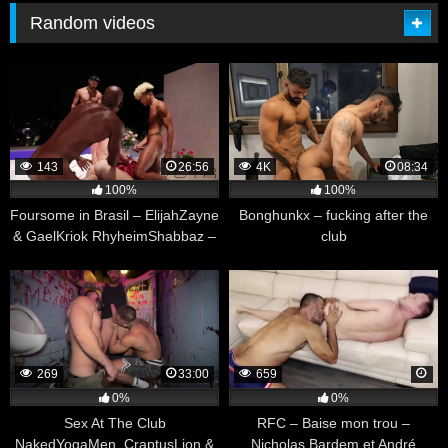
Random videos
143
26:56
4K
08:34
100%
100%
Foursome in Brasil – ElijahZayne
Bonghunkx – fucking after the
& GaelKriok RhyheimShabbaz –
club
racoEmarx
269
33:00
659
0%
0%
Sex At The Club
RFC – Baise mon trou –
NakedYogaMen, CraptusLion &
Nicholas Bardem et André