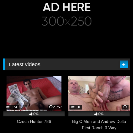
Latest videos
174
21:57
1K
0%
0%
Czech Hunter 786
Big C Men and Andrew Delta
First Ranch 3 Way