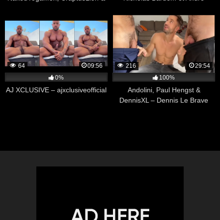
That Switch
Cruise
64
09:56
216
29:54
0%
100%
AJ XCLUSIVE – ajxclusiveofficial
Andolini, Paul Hengst &
DennisXL – Dennis Le Brave