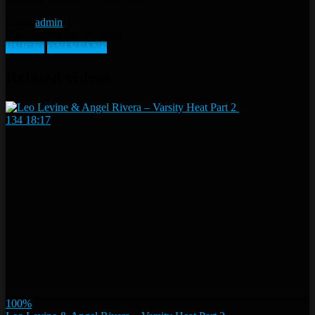
From:
admin
Date: noviembre 13, 2025
IINICIO
ONLYFANS
Related videos
134
18:17
100%