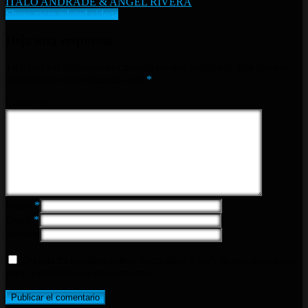
ITALO ANDRADE & ANGEL RIVERA
Show more related videos
Deja una respuesta
Tu dirección de correo electrónico no será publicada.
Los campos
obligatorios están marcados con
*
Comment
Name
*
Email
*
Website
Guarda mi nombre, correo electrónico y web en este navegador
para la próxima vez que comente.