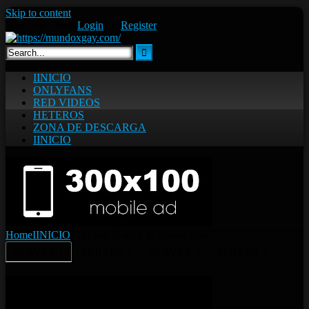
Skip to content
Welcome Guest
Login
Or
Register
IINICIO
ONLYFANS
RED VIDEOS
HETEROS
ZONA DE DESCARGA
IINICIO
Home
IINICIO
Christian Hunter & Poison Boy
SERVER 1
SERVER 2
SERVER 3
SERVER 4