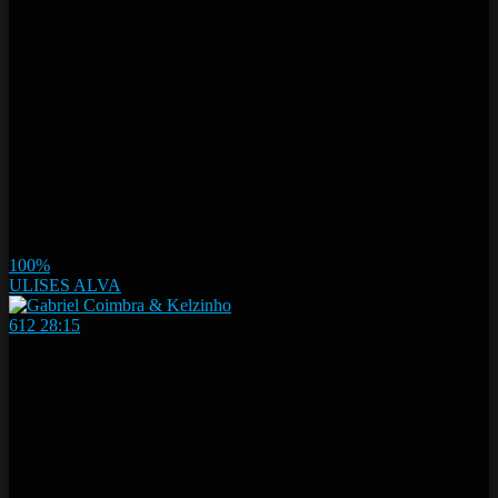
100%
ULISES ALVA
612
28:15