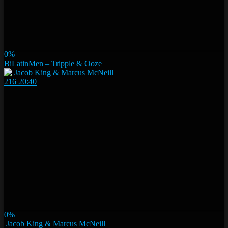
0%
BiLatinMen – Tripple & Ooze
216
20:40
0%
Jacob King & Marcus McNeill