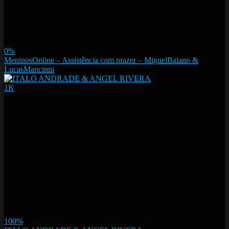
0%
MeninosOnline – Assistência com prazer – MiguelBaiano &
LucasMancinni
1K
100%