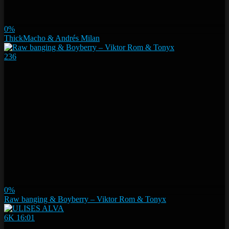
0%
ThickMacho & Andrés Milan
236
0%
Raw banging & Boyberry – Viktor Rom & Tonyx
6K
16:01