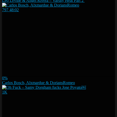
Leo Levine & Angel Rivera – Varsity Heat Part 2
797
48:02
0%
Carlos Bosch, Alxmardue & DoriansRomeo
1K