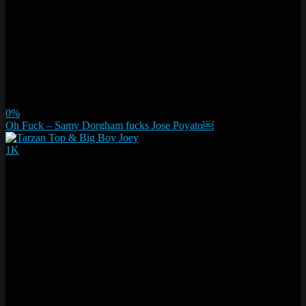
0%
Oh Fuck – Samy Dorgham fucks Jose Poyato￼
1K