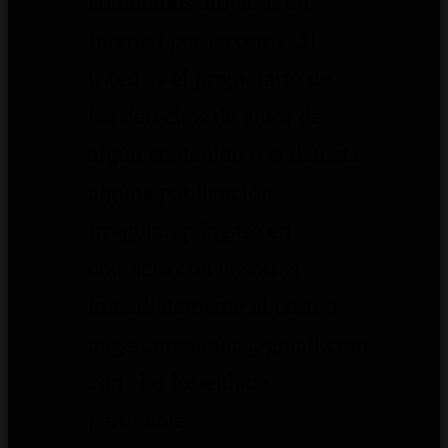
contenidos alojados en
Internet por terceros. Si
usted es el propietario de
los derechos de autor de
algún contenido o si detecta
alguna publicación
irregular, póngase en
contacto con nosotros
inmediatamente al correo
angettamontana@gmail.com
con el o los enlace
pertinente