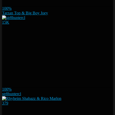
100%
Tarzan Top & Big Boy Joey
15K
100%
str8huntercl
379