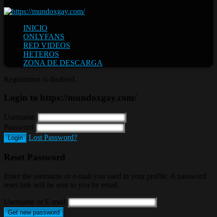
INICIO
ONLYFANS
RED VIDEOS
HETEROS
ZONA DE DESCARGA
Registration is disabled.
Login to https://mundoxgay.com/
Username
Password
Lost Password?
Login
Reset Password
Enter the username or e-mail you used in your profile. A password
reset link will be sent to you by email.
Username or E-mail
Get new password