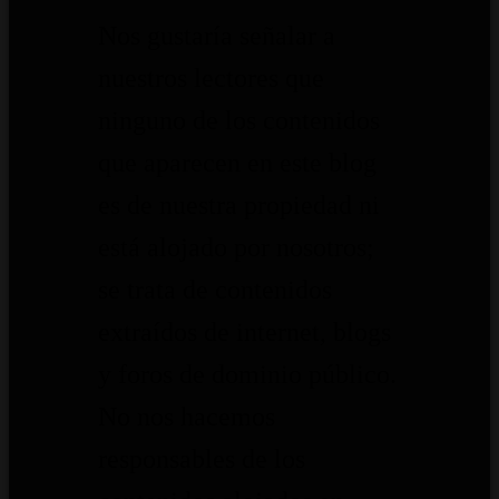
Nos gustaría señalar a
nuestros lectores que
ninguno de los contenidos
que aparecen en este blog
es de nuestra propiedad ni
está alojado por nosotros;
se trata de contenidos
extraídos de internet, blogs
y foros de dominio público.
No nos hacemos
responsables de los