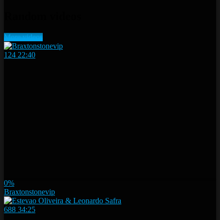
Random videos
More videos
124
22:40
0%
Braxtonstonevip
688
34:25