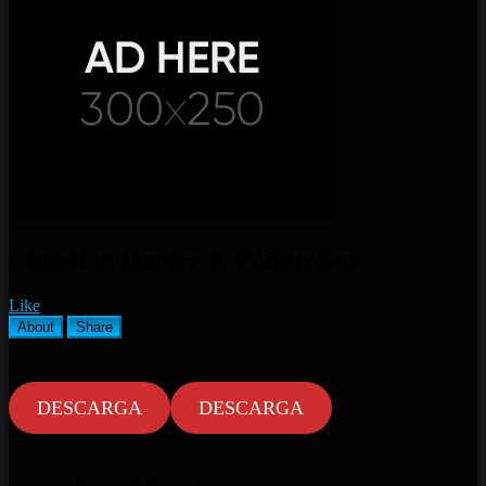
Christian Hunter & Poison Boy
Like
About
Share
0
views
0%
0
0
DESCARGA
DESCARGA
Christian Hunter & Poison Boy