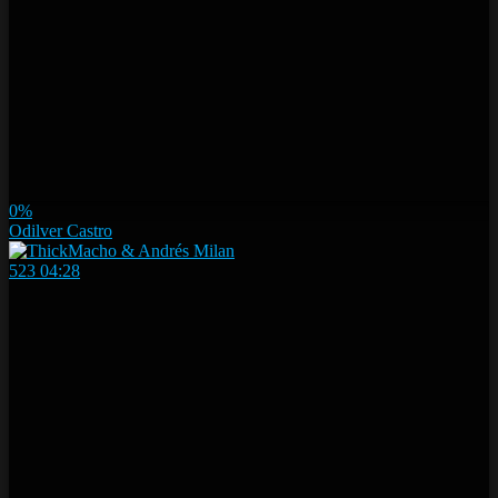
0%
Odilver Castro
523
04:28