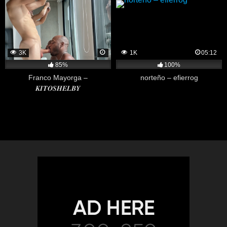
3K
1K
05:12
85%
100%
Franco Mayorga –
norteño – efierrog
𝑲𝑰𝑻𝑶𝑺𝑯𝑬𝑳𝑩𝒀