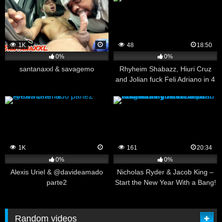
1K
48
18:50
0%
0%
santanaxxl & savagemo
Rhyheim Shabazz, Hiuri Cruz
and Jolian fuck Feli Adriano in 4
Way Love Day
1K
161
20:34
0%
0%
Alexis Uriel & @davideamado
Nicholas Ryder & Jacob King –
parte2
Start the New Year With a Bang!
Wear Red Underwear to Get
Pounded by Your Stepdad
Random videos