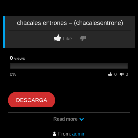
chacales entrones – (chacalesentrone)
Like
0
views
0%
0
0
DESCARGA
Read more
From:
admin