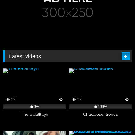
Latest videos
1K
1K
0%
100%
Therealatltayh
Chacalesentrones