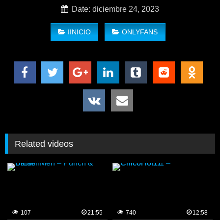
Date: diciembre 24, 2023
IINICIO
ONLYFANS
chacales entrones – (chacalesentrone)
Related videos
107
21:55
740
12:58