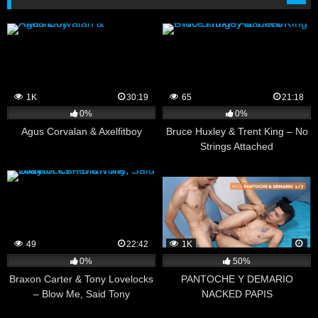
1K
30:19
65
21:18
0%
0%
Agus Corvalan & Axelfitboy
Bruce Huxley & Trent King – No
Strings Attached
49
22:42
1K
0%
50%
Braxon Carter & Tony Lovelocks
PANTOCHE Y DEMARIO
– Blow Me, Said Tony
NACKED PAPIS