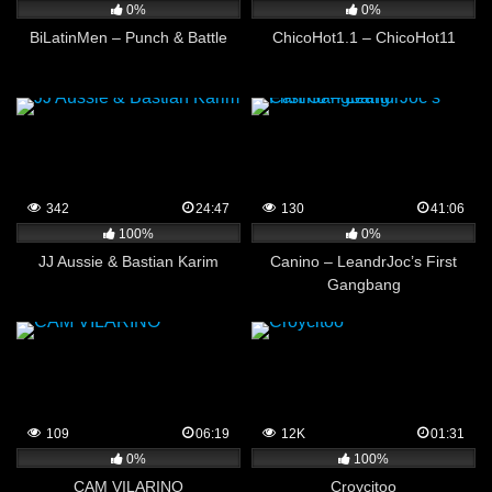
0%
0%
BiLatinMen – Punch & Battle
ChicoHot1.1 – ChicoHot11
342
24:47
130
41:06
100%
0%
JJ Aussie & Bastian Karim
Canino – LeandrJoc’s First
Gangbang
109
06:19
12K
01:31
0%
100%
CAM VILARINO
Croycitoo