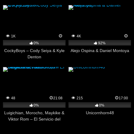
1K
4K
0%
92%
CockyBoys – Cody Seiya & Kyle
Alejo Ospina & Daniel Montoya
Denton
48
21:08
215
17:00
0%
0%
Luigichian, Morocho, Maykike &
Unicornhorn48
Viktor Rom – El Servicio del
Senor Rom