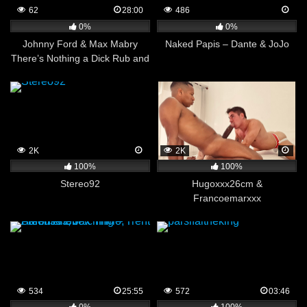
62
28:00
486
0%
0%
Johnny Ford & Max Mabry
Naked Papis – Dante & JoJo
There’s Nothing a Dick Rub and
My
2K
2K
100%
100%
Stereo92
Hugoxxx26cm &
Francoemarxxx
534
25:55
572
03:46