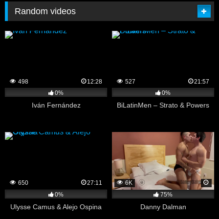
Random videos
498
12:28
527
21:57
0%
0%
Iván Fernández
BiLatinMen – Strato & Powers
650
27:11
6K
0%
75%
Ulysse Camus & Alejo Ospina
Danny Dalman