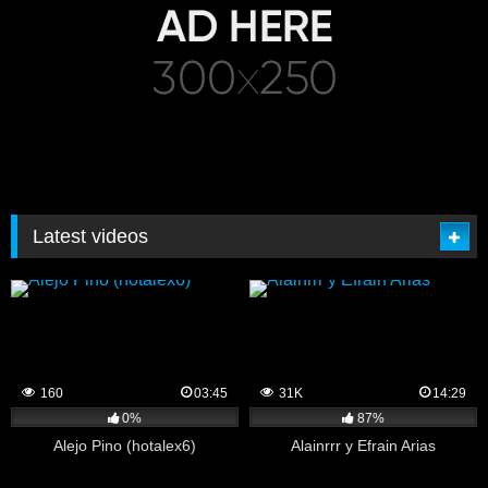
Latest videos
160
03:45
31K
14:29
0%
87%
Alejo Pino (hotalex6)
Alainrrr y Efrain Arias