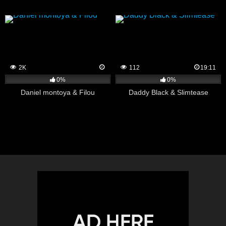
2K
112
19:11
0%
0%
Daniel montoya & Filou
Daddy Black & Slimtease