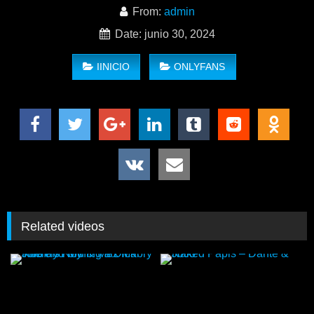
Cero Macho Films «Mételo hasta dentro» Parte 2
From:
admin
Date: junio 30, 2024
IINICIO
ONLYFANS
Related videos