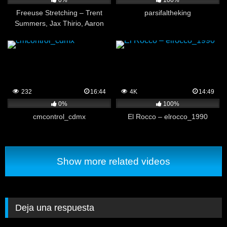
0%
100%
Freeuse Stretching – Trent
parsifaltheking
Summers, Jax Thirio, Aaron
Allen
232
16:44
4K
14:49
0%
100%
cmcontrol_cdmx
El Rocco – elrocco_1990
Show more related videos
Deja una respuesta