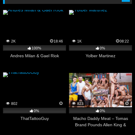
2K
18:46
1K
08:22
100%
0%
Andres Milan & Gael Riok
Yolber Martinez
802
823
0%
0%
ThatTattooGuy
Macho Daddy Meat – Tomas
Brand Pounds Allen King &
Vincent O’Reilly