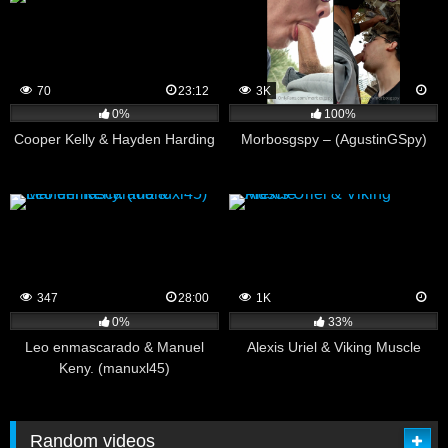
70
23:12
3K
0%
100%
Cooper Kelly & Hayden Harding
Morbosgspy – (AgustinGSpy)
347
28:00
1K
0%
33%
Leo enmascarado & Manuel
Alexis Uriel & Viking Muscle
Keny. (manuxl45)
Random videos