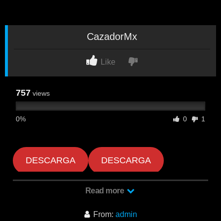
CazadorMx
Like
757
views
0%
0
1
DESCARGA
DESCARGA
Read more
From:
admin