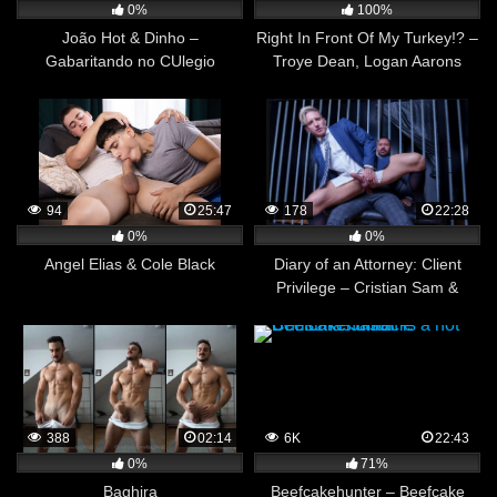
0%
100%
João Hot & Dinho –
Right In Front Of My Turkey!? –
Gabaritando no CUlegio
Troye Dean, Logan Aarons
94
25:47
178
22:28
0%
0%
Angel Elias & Cole Black
Diary of an Attorney: Client
Privilege – Cristian Sam &
Magnus Loki
388
02:14
6K
22:43
0%
71%
Baghira
Beefcakehunter – Beefcake