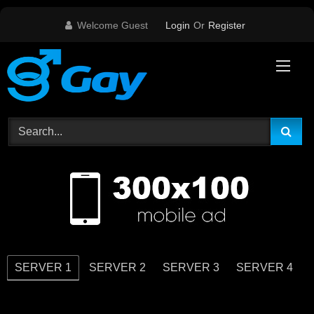
Skip
Welcome Guest
Login
Or
Register
to
content
SERVER 1
SERVER 2
SERVER 3
SERVER 4