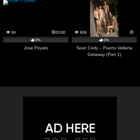
84
03:00
808
0%
0%
Jose Poyato
Sean Cody – Puerto Vallarta
Getaway (Part 1)