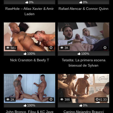
0%
0%
RawHole – Atlas Xavier & Amir
Rafael Alencar & Connor Quinn
Laden
581
3K
100%
100%
Nick Cranston & Beefy T
Tetatita: La primera escena
bisexual de Sylvan
2K
386
41:33
100%
0%
John Bronco, Filou & KC Jaye
Canino Alejandro Braucci