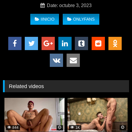
Date: octubre 3, 2023
IINICIO
ONLYFANS
Capitán Vergarfio onlyfans no te pierdas ha este mexicano
vergon cogiendo duro con otro mexicano mira como tienen
sexo por mucho tiempo
Related videos
844
1K