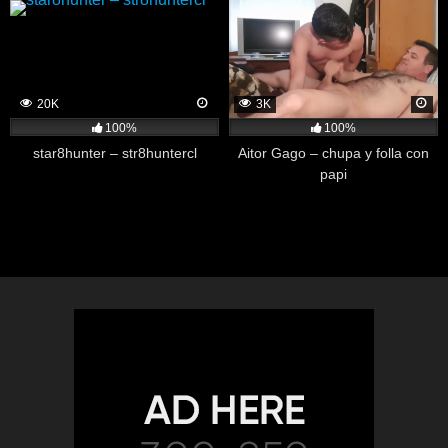
20K
3K
100%
100%
star8hunter – str8huntercl
Aitor Gago – chupa y folla con
papi