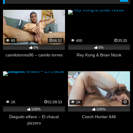
80
06:52
400
35:20
0%
0%
camilotorres96 – camilo torres
Rey Kong & Brian Nizok
1K
01:09:33
1K
100%
100%
Dieguito elfavo – El chacal
Czech Hunter 646
pizzero