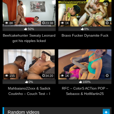
8K
23:38
1K
50%
0%
Beefcakehunter Sweaty Leonard
Bravo Fucker Dynamite Fuck
got his nipples licked
155
34:20
1K
0%
100%
Mahbaiano22xxx & Sadick
RFC – ColorS ACTion POP –
Coutinho – Couch Test – I
Sebaxxx & HotMartin25
Examined Mah Baiano’s Asshole
Random videos