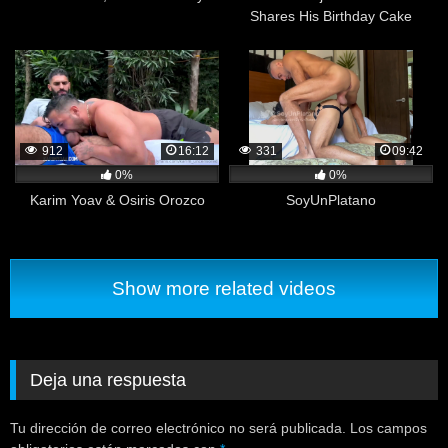
Shares His Birthday Cake
912
16:12
331
09:42
0%
0%
Karim Yoav & Osiris Orozco
SoyUnPlatano
Show more related videos
Deja una respuesta
Tu dirección de correo electrónico no será publicada.
Los campos