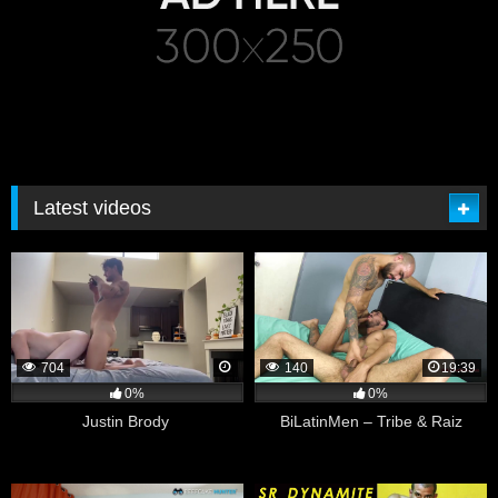
Latest videos
704
140
19:39
0%
0%
Justin Brody
BiLatinMen – Tribe & Raiz