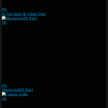
0%
Its Not Jandy & Viktor Onee
1K
0%
MuchachoMX Part1
1K