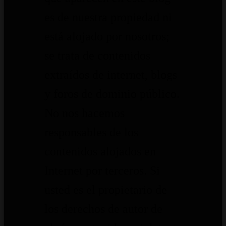
es de nuestra propiedad ni
está alojado por nosotros;
se trata de contenidos
extraídos de internet, blogs
y foros de dominio público.
No nos hacemos
responsables de los
contenidos alojados en
Internet por terceros. Si
usted es el propietario de
los derechos de autor de