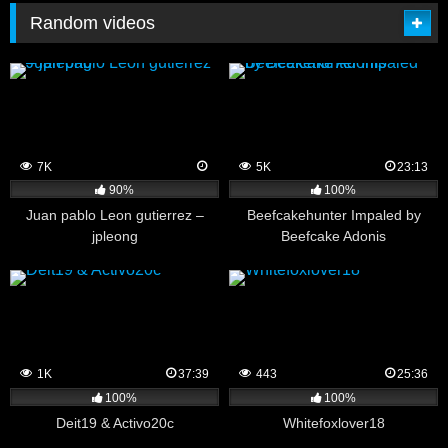
Random videos
7K
5K
23:13
90%
100%
Juan pablo Leon gutierrez –
Beefcakehunter Impaled by
jpleong
Beefcake Adonis
1K
37:39
443
25:36
100%
100%
Deit19 & Activo20c
Whitefoxlover18