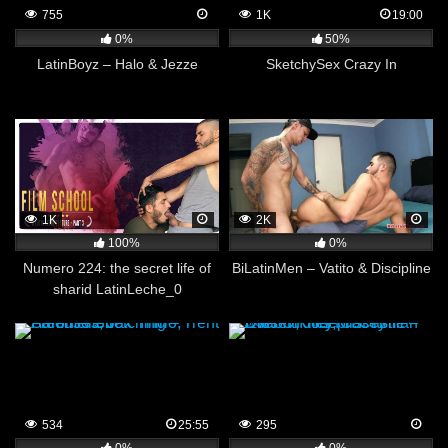
755
1K
19:00
0%
50%
LatinBoyz – Halo & Jezze
SketchySex Crazy In
1K
2K
100%
0%
Numero 224: the secret life of
BiLatinMen – Vatito & Discipline
sharid LatinLeche_0
534
25:55
295