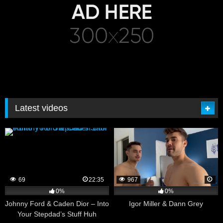
Latest videos
69
22:35
967
0%
0%
Johnny Ford & Caden Dior – Into
Igor Miller & Dann Grey
Your Stepdad’s Stuff Huh