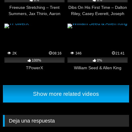
0%
0%
Freeuse Stretching – Trent
Dibs On His First Time – Dalton
Summers, Jax Thirio, Aaron
Riley, Casey Everett, Joseph
Allen
Castlian￼
2K
08:16
346
21:41
100%
0%
TPowerX
William Seed & Allen King
Show more related videos
Deja una respuesta