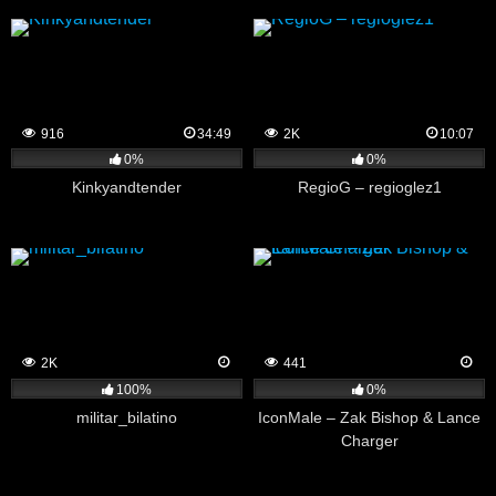
916
34:49
2K
10:07
0%
0%
Kinkyandtender
RegioG – regioglez1
2K
441
100%
0%
militar_bilatino
IconMale – Zak Bishop & Lance
Charger