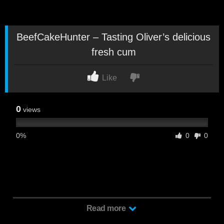
BeefCakeHunter – Tasting Oliver’s delicious
fresh cum
Like
0
views
0%
0
0
BeefCakeHunter – Tasting Oliver’s delicious fresh cum
Read more