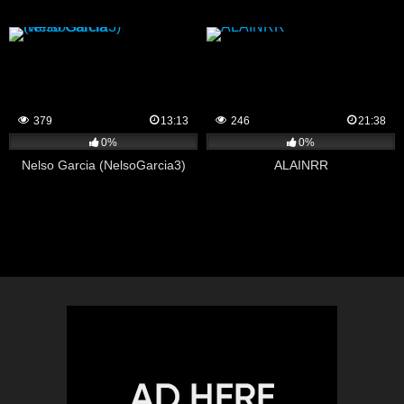
379
13:13
246
21:38
0%
0%
Nelso Garcia (NelsoGarcia3)
ALAINRR