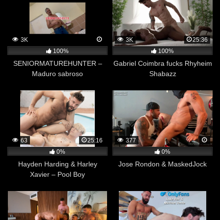
3K
3K
25:36
100%
100%
SENIORMATUREHUNTER –
Gabriel Coimbra fucks Rhyheim
Maduro sabroso
Shabazz
63
25:16
377
0%
0%
Hayden Harding & Harley
Jose Rondon & MaskedJock
Xavier – Pool Boy