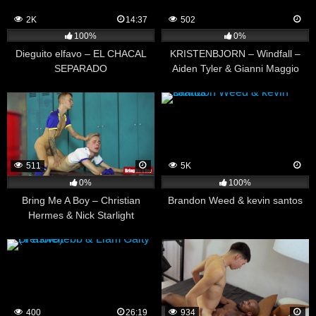
2K
14:37
502
100%
0%
Dieguito elfavo – EL CHACAL
KRISTENBJORN – Windfall –
SEPARADO
Aiden Tyler & Gianni Maggio
511
5K
0%
100%
Bring Me A Boy – Christian
Brandon Weed & kevin santos
Hermes & Nick Starlight
400
26:19
934