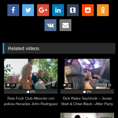
Related videos
1K
1K
0%
0%
Raw Fuck Club Alboroto con
Dick Rides SayUncle – Jonas
policia Heracles John Rodriguez
Matt & Chiwi Black –After Party
Martin Mazza
Ride