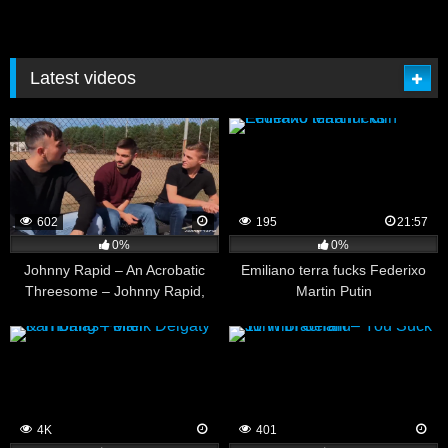
Latest videos
602
195
21:57
0%
0%
Johnny Rapid – An Acrobatic
Emiliano terra fucks Federixo
Threesome – Johnny Rapid,
Martin Putin
Mason Lear & Tom Bentley
4K
401