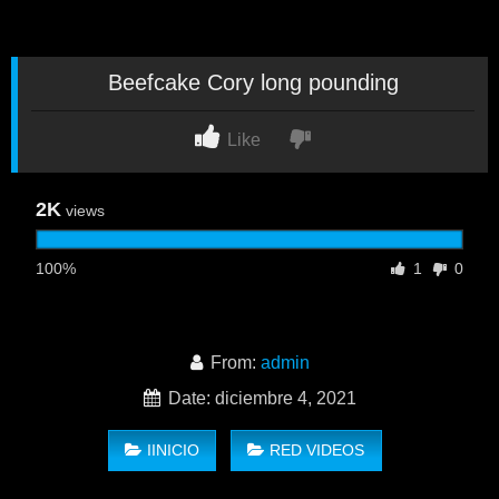
Beefcake Cory long pounding
Like
2K
views
100%
1
0
From:
admin
Date: diciembre 4, 2021
IINICIO
RED VIDEOS