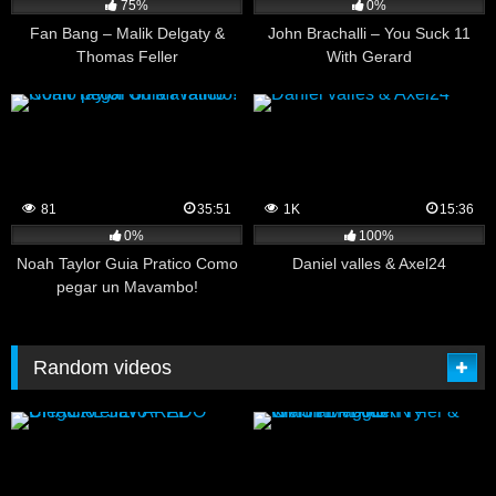
75%
0%
Fan Bang – Malik Delgaty &
John Brachalli – You Suck 11
Thomas Feller
With Gerard
81
35:51
1K
15:36
0%
100%
Noah Taylor Guia Pratico Como
Daniel valles & Axel24
pegar un Mavambo!
Random videos