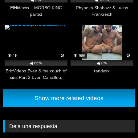
0%
100%
ElHidexxx – MORBO KING
Rhyheim Shabazz & Lucas
parte1
Frankreich
1K
986
66%
0%
EricVideos Even & the couch of
randyxxl
sins Part 2 Even Canaillou,
MathieuD
Show more related videos
Deja una respuesta