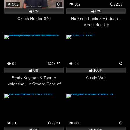
502
102
32:12
0%
0%
Czech Hunter 640
Harrison Feels & Ali Rush –
Measuring Up
91
24:59
1K
0%
100%
Brody Kayman & Tanner
Austin Wolf
Valentino – A Severe Case of
Sexual Tension
1K
27:41
800