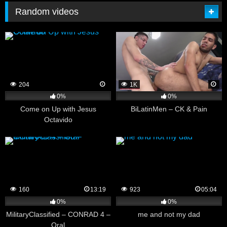
Random videos
204
1K
0%
0%
Come on Up with Jesus
BiLatinMen – CK & Pain
Octavido
160
13:19
923
05:04
0%
0%
MilitaryClassified – CONRAD 4 –
me and not my dad
Oral