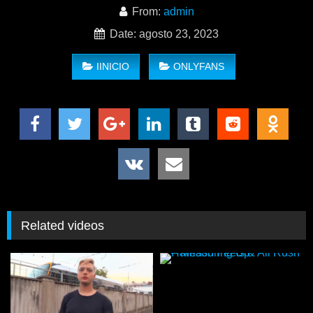
Augusto Arias Fucks The Gay Ass of Leo AKA Eduardo
From:
admin
Quevedo
Date: agosto 23, 2023
IINICIO
ONLYFANS
Related videos