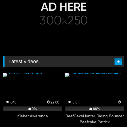
Latest videos
648
22:00
3K
0%
66%
Kleber Alvarenga
BeefCakeHunter Riding Bouncer
Beefcake Patrick