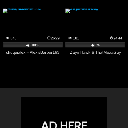
843
26:29
181
24:44
100%
0%
chuquialex – AlexisBarber163
Zayn Hawk & ThatMexaGuy