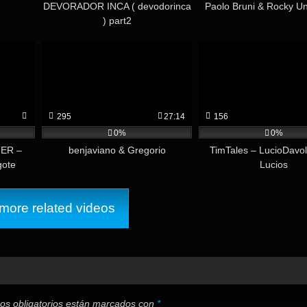
DEVORADOR INCA ( devodorinca
Paolo Bruni & Rocky U
) part2
295
27:14
156
0%
0%
ER –
benjaviano & Gregorio
TimTales – LucioDavoli
gote
Lucios
ore related videos
os obligatorios están marcados con
*