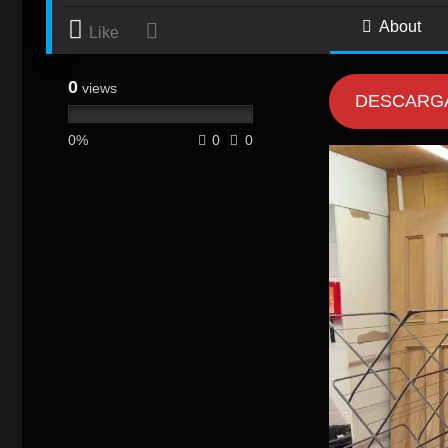
About
Like
0
views
DESCARG
0%
0
0