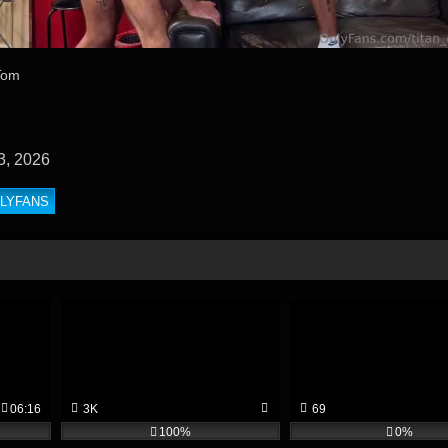
Tom
3, 2026
LYFANS
06:16
3K
69
100%
0%