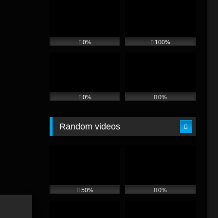
0%
100%
0%
0%
Random videos
50%
0%