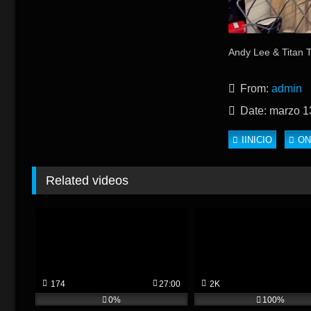
Andy Lee & Titan 
From:
admin
Date: marzo 1
IINICIO
ON
Related videos
174
27:00
2K
0%
100%