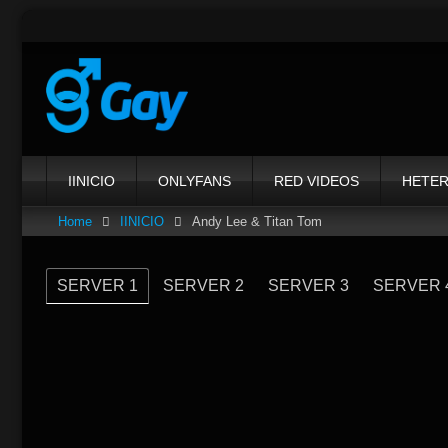
Skip
to
content
IINICIO
ONLYFANS
RED VIDEOS
HETE
Home
IINICIO
Andy Lee & Titan Tom
SERVER 1
SERVER 2
SERVER 3
SERVER 