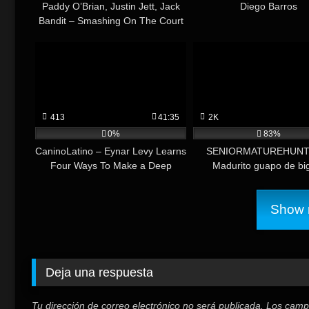
Paddy O’Brian, Justin Jett, Jack
Diego Barros
Bandit – Smashing On The Court
413
41:35
2K
0%
83%
CaninoLatino – Eynar Levy Learns
SENIORMATUREHUNT
Four Ways To Make a Deep
Madurito guapo de bi
Double Penetration
Show m
Deja una respuesta
Tu dirección de correo electrónico no será publicada.
Los camp