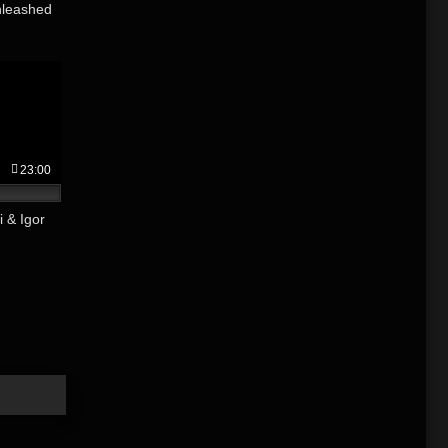
nleashed
23:00
 & Igor