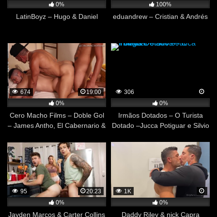
0%
100%
LatinBoyz – Hugo & Daniel
eduandrew – Cristian & Andrés
674
19:00
306
0%
0%
Cero Macho Films – Doble Gol
Irmãos Dotados – O Turista
– James Antho, El Cabernario &
Dotado –Jucca Potiguar e Silvio
Ivan García – Parte 2
95
20:23
1K
0%
0%
Jayden Marcos & Carter Collins
Daddy Riley & nick Capra