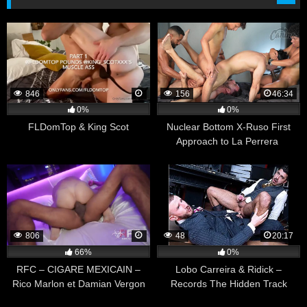
846
156
46:34
0%
0%
FLDomTop & King Scot
Nuclear Bottom X-Ruso First
Approach to La Perrera
806
48
20:17
66%
0%
RFC – CIGARE MEXICAIN –
Lobo Carreira & Ridick –
Rico Marlon et Damian Vergon
Records The Hidden Track