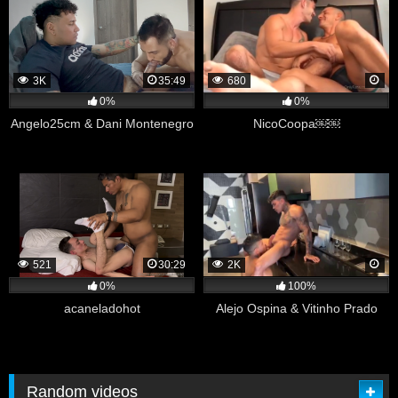
3K
35:49
680
0%
0%
Angelo25cm & Dani Montenegro
NicoCoopa￼￼
521
30:29
2K
0%
100%
acaneladohot
Alejo Ospina & Vitinho Prado
Random videos