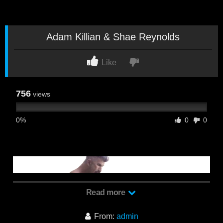
Adam Killian & Shae Reynolds
Like
756
views
0%
0
0
Read more
From:
admin