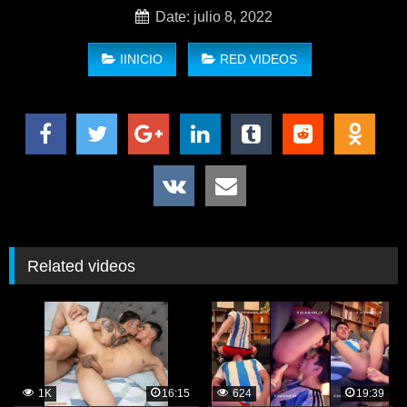
Date: julio 8, 2022
IINICIO
RED VIDEOS
Related videos
1K
16:15
624
19:39