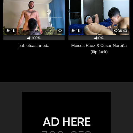
1K
1K
36:43
100%
0%
pabletcastaneda
Moises Paez & Cesar Noreña
(flip fuck)