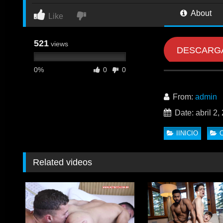
About
Like
521
views
DESCARG
0%
0
0
From:
admin
Date: abril 2,
IINICIO
Related videos