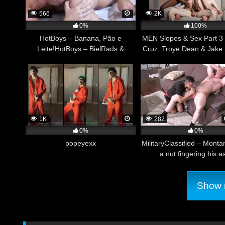
566
2K
0%
100%
acaneladohot
HotBoys – Banana, Pão e
MEN Slopes & Sex Part 3
Leite!HotBoys – BielRads &
Cruz, Troye Dean & Jake 
AlexDegogi
1K
282
0%
0%
popeyexx
MilitaryClassified – Monta
a nut fingering his a
Show m