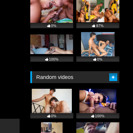
0%
87%
100%
0%
Random videos
0%
100%