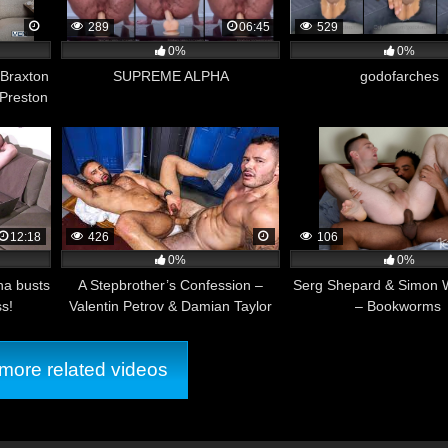
289
06:45
529
0%
0%
 Braxton
SUPREME ALPHA
godofarches
Preston
12:18
426
106
0%
0%
na busts
A Stepbrother’s Confession –
Serg Shepard & Simon W
ss!
Valentin Petrov & Damian Taylor
– Bookworms
ore related videos