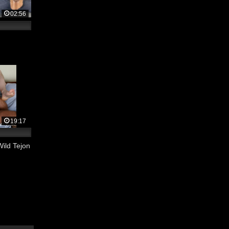
02:56
19:17
ild Tejon