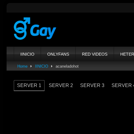
Skip
to
content
IINICIO
ONLYFANS
RED VIDEOS
HETE
Home
IINICIO
acaneladohot
SERVER 1
SERVER 2
SERVER 3
SERVER 